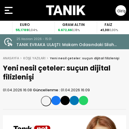
Giriş
Yap
EURO
GRAM ALTIN
FAİZ
55,1789
6.672,66
41,30
0,04%
0,18%
0,00%
25 Haziran 2026 - 15:01
TANIK EVRAKA ULAŞTI: Makam Odasındaki Silah
Ruhsatsız Çıktı!
ANASAYFA
KÖŞE YAZILARI
Yeni nesil çeteler: suçun dijital filizlenişi
Yeni nesil çeteler: suçun dijital
filizlenişi
01.04.2026 16:08
Güncellenme :
01.04.2026 16:09