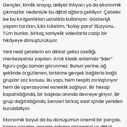
Gençler, kimlik arayışı, aidiyet ihtiyacı ya da ekonomik
çıkmazlar nedeniyle bu dijital ağlara çekiliyor. Çeteler
ise bu kırılganlıkları ustalıkla kullanıyor. Gösterişli
yaşam tarzları, lüks tüketim, “kolay para” illüzyonu…
Tüm bunlar, birkaç saniyelik videolarla cazip bir
hikâyeye dönüştürülüyor.
Yeni nesil çetelerin en dikkat çekici özelliği,
merkeziyetsiz yapıları. Artık klasik anlamda “lider”
figürü çoğu zaman görünmez. Bunun yerine, ağ
şeklinde örgütlenen, birbirine gevşek bağlarla bağlı
gruplar söz konusu. Bu yapı, hem tespiti zorlaştırıyor
hem de operasyonel esneklik sağlıyor. Bir hesap
kapatıldığında, bir başkası anında devreye giriyor. Bir
grup dağıtıldığında, benzeri birkaç saat içinde yeniden
kurulabiliyor.
Ekonomik boyut da bu dönüşümün önemli bir parçası.
Kripto paralar, anonim ödeme sistemleri ve dijital