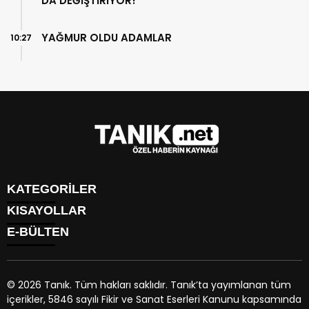
DA DEĞİŞTİRİYOR!
YAĞMUR OLDU ADAMLAR
10:27
KATEGORİLER
KISAYOLLAR
GÜNDEM
E-BÜLTEN
EKONOMİ
NÖBETÇİ ECZANELER
SPOR
HAVA DURUMU
DÜNYA
NAMAZ VAKİTLERİ
SİYASET
© 2026 Tanık. Tüm hakları saklıdır. Tanık’ta yayımlanan tüm
TRAFİK DURUMU
YAŞAM
içerikler, 5846 sayılı Fikir ve Sanat Eserleri Kanunu kapsamında
PUAN DURUMU
tanik.net
e-bültenine abone olarak, tarafınıza haber, duyuru