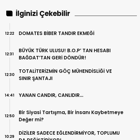
İlginizi Çekebilir
DOMATES BİBER TANDIR EKMEĞİ
12:22
BÜYÜK TÜRK ULUSU! B.O.P’ TAN HESABI
12:31
BAĞDAT’TAN GERİ DÖNDÜR!
TOTALİTERİZMİN GÖÇ MÜHENDİSLİĞİ VE
12:30
SINIR ŞANTAJI
YANAN CANDIR, CANLIDIR…
14:41
Bir Siyasi Tartışma, Bir İnsanı Kaybetmeye
12:50
Değer mi?
DİZİLER SADECE EĞLENDİRMİYOR, TOPLUMU
10:29