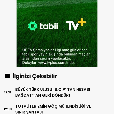
İlginizi Çekebilir
BÜYÜK TÜRK ULUSU! B.O.P’ TAN HESABI
12:31
BAĞDAT’TAN GERİ DÖNDÜR!
TOTALİTERİZMİN GÖÇ MÜHENDİSLİĞİ VE
12:30
SINIR ŞANTAJI