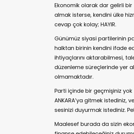
Ekonomik olarak dar gelirli bir
almak isterse, kendini ülke hiz
cevap çok kolay; HAYIR.
Günümüz siyasi partilerinin pa
halktan birinin kendini ifade e
ihtiyaçlarını aktarabilmesi, ta
düzenleme süreçlerinde yer a
olmamaktadır.
Parti içinde bir geçmişiniz y
ANKARA’ya gitmek istediniz, vek
sesinizi duyurmak istediniz. 
Maalesef burada da sizin eko
finanse edebileceğiniz durumu