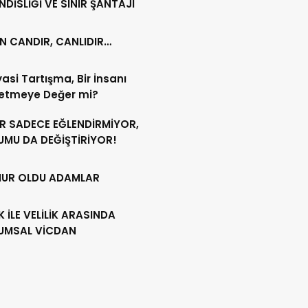
DİSLİĞİ VE SINIR ŞANTAJI
N CANDIR, CANLIDIR…
iyasi Tartışma, Bir İnsanı
etmeye Değer mi?
ER SADECE EĞLENDİRMİYOR,
UMU DA DEĞİŞTİRİYOR!
UR OLDU ADAMLAR
İK İLE VELİLİK ARASINDA
UMSAL VİCDAN