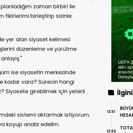
planladığım zaman birbiri ile
fikirlerimi birleştirip sizinle
e yer alan siyaset kelimesi
 işlerini düzenleme ve yürütme
 anlayış."
üm ise siyasetin merkezinde
e kadar varız? Sürecin hangi
Siyasete girebilmek için yeterli
İlgin
BÜYÜK T
12:31
limdeki sistemi aktarmak istiyorum.
HESA
DÖND
a koyup analiz edelim.
TOTA
12:30