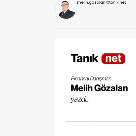
melih.gozalan@tanik.net