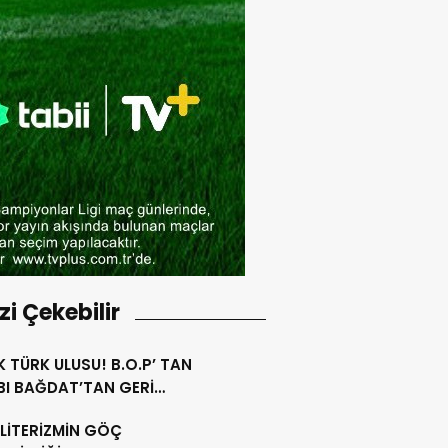
izi Çekebilir
ÜRK ULUSU! B.O.P’ TAN
BI BAĞDAT’TAN GERİ
ÜR!
LİTERİZMİN GÖÇ