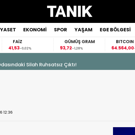
İYASET
EKONOMİ
SPOR
YAŞAM
EGE BÖLGESİ
FAİZ
GÜMÜŞ GRAM
BITCOIN
,53
93,72
64.564,00
-0,02%
-1,28%
-0,34%
asındaki Silah Ruhsatsız Çıktı!
6 12:36