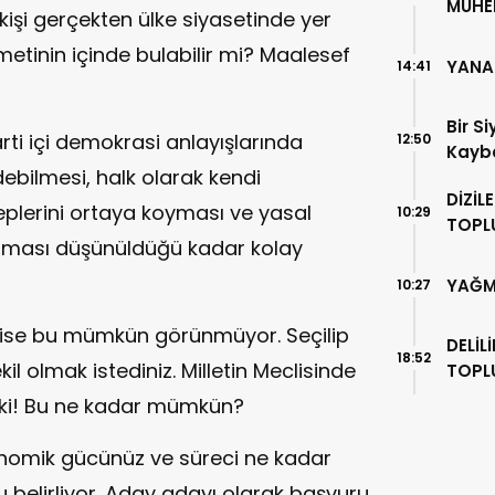
MÜHEN
 kişi gerçekten ülke siyasetinde yer
metinin içinde bulabilir mi? Maalesef
YANA
14:41
Bir S
rti içi demokrasi anlayışlarında
12:50
Kayb
debilmesi, halk olarak kendi
DİZİL
leplerini ortaya koyması ve yasal
10:29
TOPL
lması düşünüldüğü kadar kolay
YAĞM
10:27
ok ise bu mümkün görünmüyor. Seçilip
DELİL
18:52
il olmak istediniz. Milletin Meclisinde
TOPL
Peki! Bu ne kadar mümkün?
nomik gücünüz ve süreci ne kadar
 belirliyor. Aday adayı olarak başvuru