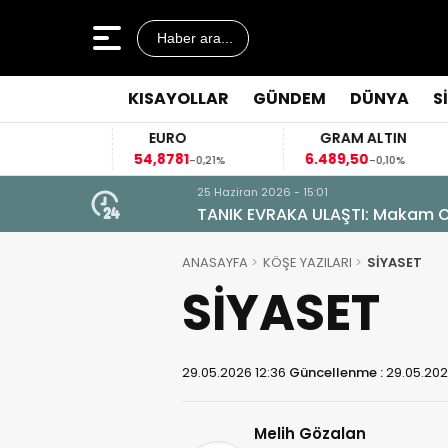
Haber ara...
KISAYOLLAR
GÜNDEM
DÜNYA
S
EURO
GRAM ALTIN
54,8781
6.489,50
41
4%
-0,21%
-0,10%
25 Haziran 2026 - 15:01
TANIK EVRAKA ULAŞTI: Makam Od
ANASAYFA
KÖŞE YAZILARI
SİYASET
SİYASET
29.05.2026 12:36
Güncellenme :
29.05.202
Melih Gözalan