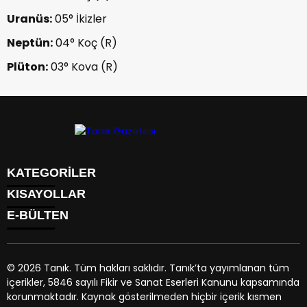
Uranüs:
05° İkizler
Neptün:
04° Koç (R)
Plüton:
03° Kova (R)
KATEGORİLER
KISAYOLLAR
GÜNDEM
E-BÜLTEN
EKONOMİ
NÖBETÇİ ECZANELER
SPOR
HAVA DURUMU
DÜNYA
NAMAZ VAKİTLERİ
SİYASET
© 2026 Tanık. Tüm hakları saklıdır. Tanık’ta yayımlanan tüm
TRAFİK DURUMU
YAŞAM
içerikler, 5846 sayılı Fikir ve Sanat Eserleri Kanunu kapsamında
PUAN DURUMU
tanik.net
e-bültenine abone olarak, tarafınıza haber, duyuru
BİYOGRAFİLER
korunmaktadır. Kaynak gösterilmeden hiçbir içerik kısmen
PİYASALAR
ve kampanya içerikli e-postaların gönderilmesini kabul etmiş