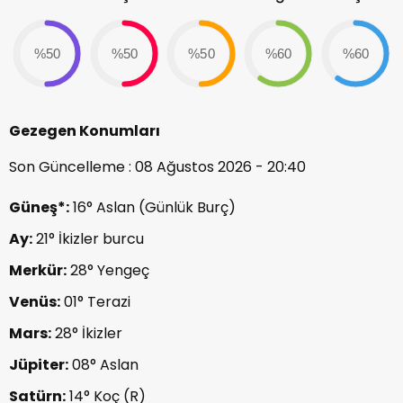
%50
%50
%50
%60
%60
Gezegen Konumları
Son Güncelleme : 08 Ağustos 2026 - 20:40
Güneş*:
16° Aslan (Günlük Burç)
Ay:
21° İkizler burcu
Merkür:
28° Yengeç
Venüs:
01° Terazi
Mars:
28° İkizler
Jüpiter:
08° Aslan
Satürn:
14° Koç (R)