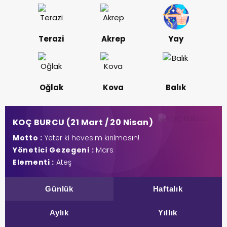
Terazi
Akrep
Yay
Oğlak
Kova
Balık
KOÇ BURCU (21 Mart / 20 Nisan)
Motto :
Yeter ki hevesim kırılmasın!
Yönetici Gezegeni :
Mars
Elementi :
Ateş
Günlük
Haftalık
Aylık
Yıllık