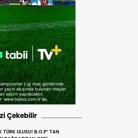
izi Çekebilir
ÜRK ULUSU! B.O.P’ TAN