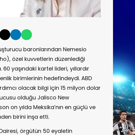
yuşturucu baronlarından Nemesio
), özel kuvvetlerin düzenlediği
0 yaşındaki kartel lideri, yıllardır
lik birimlerinin hedefindeydi. ABD
mcı olacak bilgi için 15 milyon dolar
rucusu olduğu Jalisco New
son on yılda Meksika’nın en güçlü ve
den birini inşa etti.
airesi, örgütün 50 eyaletin