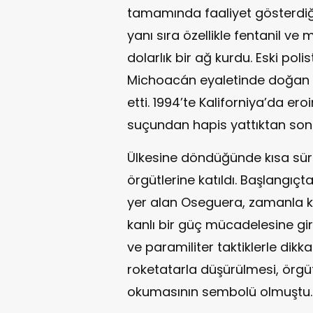
tamamında faaliyet gösterdiğin
yanı sıra özellikle fentanil v
dolarlık bir ağ kurdu. Eski polis
Michoacán eyaletinde doğan 
etti. 1994’te Kaliforniya’da er
suçundan hapis yattıktan sonra
Ülkesine döndüğünde kısa süre
örgütlerine katıldı. Başlangıçt
yer alan Oseguera, zamanla k
kanlı bir güç mücadelesine giriş
ve paramiliter taktiklerle dikka
roketatarla düşürülmesi, ör
okumasının sembolü olmuştu.