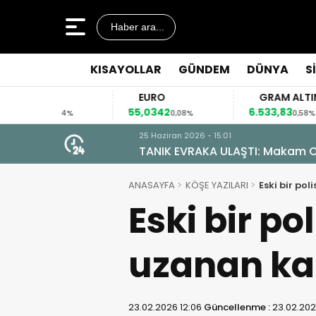
Haber ara...
KISAYOLLAR
GÜNDEM
DÜNYA
S
R
EURO
GRAM ALTIN
9
55,0342
6.533,83
0,04%
0,08%
0,58%
25 Haziran 2026 - 15:01
TANIK EVRAKA ULAŞTI: Makam Od
ANASAYFA
KÖŞE YAZILARI
Eski bir po
Eski bir p
uzanan ka
23.02.2026 12:06
Güncellenme :
23.02.202