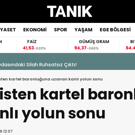
İYASET
EKONOMİ
SPOR
YAŞAM
EGE BÖLGESİ
FAİZ
GÜMÜŞ GRAM
BITCOIN
41,53
94,37
64.499,00
-0,02%
-0,60%
-0,
asındaki Silah Ruhsatsız Çıktı!
listen kartel baronluğuna uzanan kanlı yolun sonu
olisten kartel bar
nlı yolun sonu
6 12:07