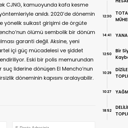
HESA
lecek CJNG, kamuoyunda kafa kesme
DÖND
TOTA
t yöntemleriyle anıldı. 2020’de dönemin
12:30
MÜHEN
yönelik suikast girişimi de örgüte
 Mencho’nun ölümü sembolik bir dönüm
YANA
14:41
ması garanti değil. Aksine, yeni
artel içi güç mücadelesi ve şiddet
Bir S
12:50
Kayb
lendiriliyor. Eski bir polis memurundan
ir suç liderine dönüşen El Mencho’nun
DİZİL
10:29
TOPL
rsizlik döneminin kapısını aralayabilir.
YAĞM
10:27
DELİL
18:52
TOPL