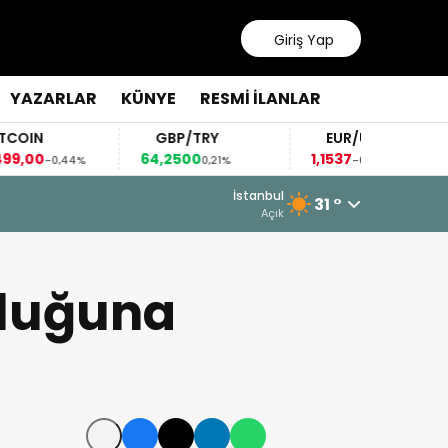
Giriş Yap
YAZARLAR
KÜNYE
RESMİ İLANLAR
GBP/TRY
EUR/USD
B
64,2500
1,1537
80,
44%
0,21%
-0,14%
İstanbul
31 °
Açık
onluğuna