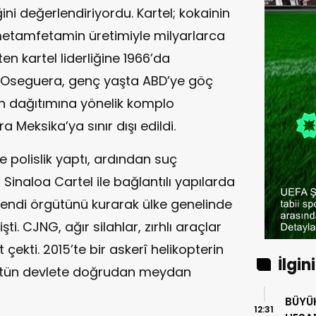
i değerlendiriyordu. Kartel; kokainin
e metamfetamin üretimiyle milyarlarca
ten kartel liderliğine 1966’da
Oseguera, genç yaşta ABD’ye göç
oin dağıtımına yönelik komplo
 Meksika’ya sınır dışı edildi.
 polislik yaptı, ardından suç
a Sinaloa Cartel ile bağlantılı yapılarda
endi örgütünü kurarak ülke genelinde
ti. CJNG, ağır silahlar, zırhlı araçlar
t çekti. 2015’te bir askerî helikopterin
İlgin
gütün devlete doğrudan meydan
BÜYÜK T
12:31