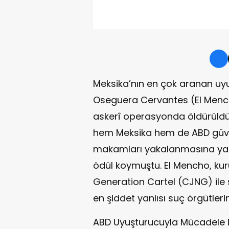
Meksika’nın en çok aranan u
Oseguera Cervantes (El Mencho
askerî operasyonda öldürüldü. 6
hem Meksika hem de ABD güven
makamları yakalanmasına yardı
ödül koymuştu. El Mencho, ku
Generation Cartel (CJNG) ile 
en şiddet yanlısı suç örgütlerin
ABD Uyuşturucuyla Mücadele D