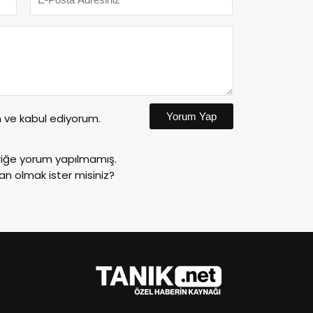
Yorum Yap
ve kabul ediyorum.
riğe yorum yapılmamış.
an olmak ister misiniz?