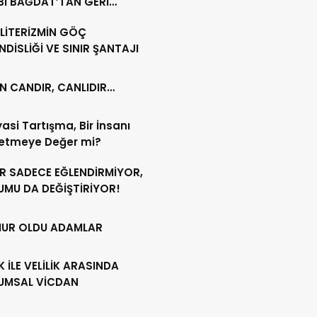
BI BAĞDAT’TAN GERİ
ÜR!
LİTERİZMİN GÖÇ
DİSLİĞİ VE SINIR ŞANTAJI
N CANDIR, CANLIDIR…
iyasi Tartışma, Bir İnsanı
etmeye Değer mi?
ER SADECE EĞLENDİRMİYOR,
UMU DA DEĞİŞTİRİYOR!
UR OLDU ADAMLAR
İK İLE VELİLİK ARASINDA
UMSAL VİCDAN