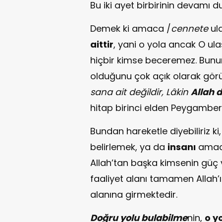
Bu iki ayet birbirinin devamı 
Demek ki amaca /
cennete
ula
aittir
, yani o yola ancak O ulaş
hiçbir kimse beceremez. Bun
olduğunu çok açık olarak görü
sana ait değildir, Lâkin
Allah
d
hitap birinci elden Peygamber
Bundan hareketle diyebiliriz k
belirlemek, ya da
insanı
amacı
Allah’tan başka kimsenin güç v
faaliyet alanı tamamen Allah’
alanına girmektedir.
Doğru yolu bulabilme
nin,
o y