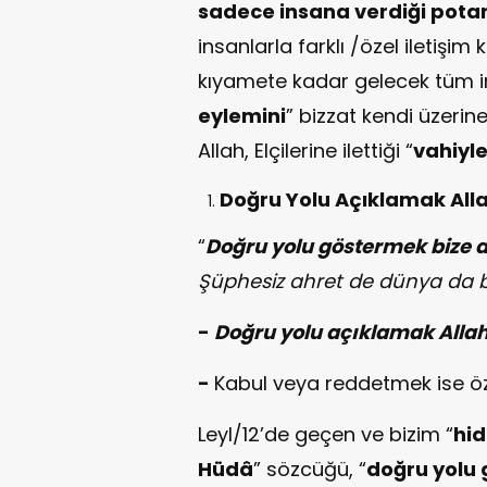
sadece insana verdiği potans
insanlarla farklı /özel iletişi
kıyamete kadar gelecek tüm i
eylemini
” bizzat kendi üzeri
Allah, Elçilerine ilettiği “
vahiyle
Doğru Yolu Açıklamak Allah
“
Doğru yolu göstermek bize ai
Şüphesiz ahret de dünya da b
-
Doğru yolu açıklamak Alla
-
Kabul veya reddetmek ise özg
Leyl/12’de geçen ve bizim “
hi
Hüdâ
” sözcüğü, “
doğru yolu