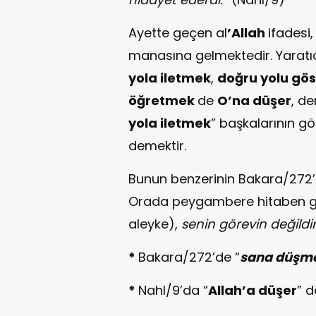
Ayette geçen al
’Allah
ifadesi,
manasına gelmektedir. Yaratı
yola iletmek
,
doğru yolu gö
öğretmek
de
O’na düşer
, de
yola iletmek
” başkalarının g
demektir.
Bunun benzerinin Bakara/272’de
Orada peygambere hitaben g
aleyke),
senin görevin değildi
*
Bakara/272’de “
sana düşm
*
Nahl/9’da “
Allah’a düşer
” 