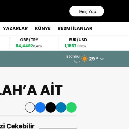
Giriş Yap
YAZARLAR
KÜNYE
RESMİ İLANLAR
GBP/TRY
EUR/USD
BREN
64,4492
1,1567
82,63
0,41%
0,36%
0,1
İstanbul
29 °
Açık
AH’A AİT
izi Çekebilir