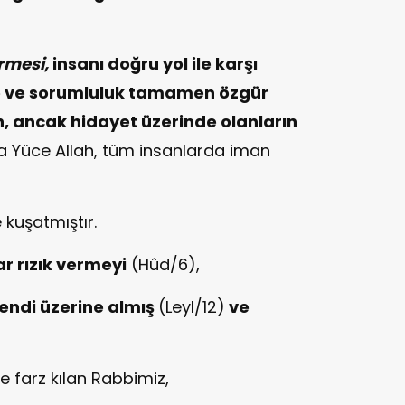
rmesi,
insanı doğru yol ile karşı
 ve sorumluluk tamamen özgür
h, ancak hidayet üzerinde olanların
 Yüce Allah, tüm insanlarda iman
 kuşatmıştır.
ar rızık vermeyi
(Hûd/6),
endi üzerine almış
(Leyl/12)
ve
 farz kılan Rabbimiz,