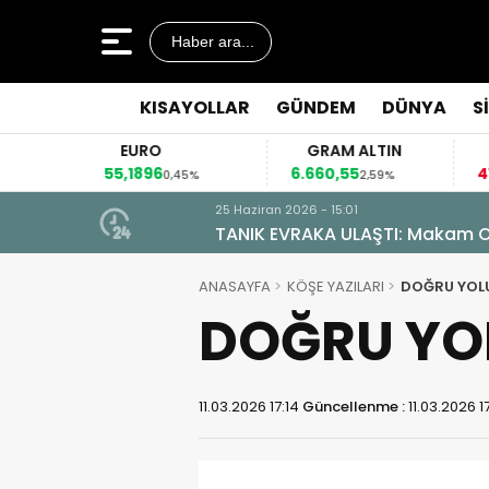
Haber ara...
KISAYOLLAR
GÜNDEM
DÜNYA
S
EURO
GRAM ALTIN
55,1896
6.660,55
41
2%
0,45%
2,59%
25 Haziran 2026 - 15:01
TANIK EVRAKA ULAŞTI: Makam Od
ANASAYFA
KÖŞE YAZILARI
DOĞRU YOLU
DOĞRU YOL
11.03.2026 17:14
Güncellenme :
11.03.2026 17