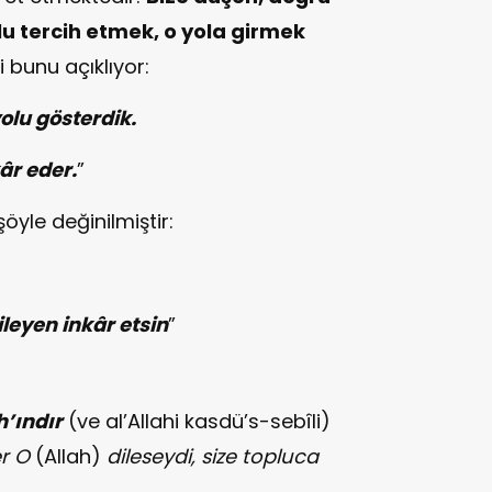
lu tercih etmek, o yola girmek
i bunu açıklıyor:
olu gösterdik.
kâr eder
.
”
yle değinilmiştir:
ileyen inkâr etsin
”
h’ındır
(ve al’Allahi kasdü’s-sebîli)
er O
(Allah)
dileseydi, size topluca