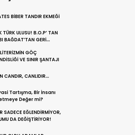
TES BİBER TANDIR EKMEĞİ
ÜRK ULUSU! B.O.P’ TAN
BI BAĞDAT’TAN GERİ
ÜR!
LİTERİZMİN GÖÇ
DİSLİĞİ VE SINIR ŞANTAJI
N CANDIR, CANLIDIR…
iyasi Tartışma, Bir İnsanı
etmeye Değer mi?
ER SADECE EĞLENDİRMİYOR,
UMU DA DEĞİŞTİRİYOR!