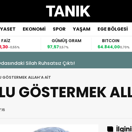
İYASET
EKONOMİ
SPOR
YAŞAM
EGE BÖLGESİ
FAİZ
GÜMÜŞ GRAM
BITCOIN
,30
97,57
64.844,00
-0,55%
3,57%
0,70%
asındaki Silah Ruhsatsız Çıktı!
 GÖSTERMEK ALLAH’A AİT
U GÖSTERMEK ALL
:16
İlgin