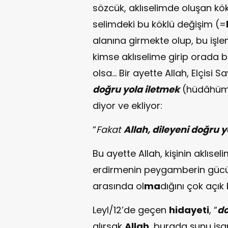
sözcük, aklıselimde oluşan kök
selimdeki bu köklü değişim (=
alanına girmekte olup, bu işle
kimse aklıselime girip orada
olsa… Bir ayette Allah, Elçisi
doğru yola iletmek
(hüdâhü
diyor ve ekliyor:
“
Fakat
Allah, dileyeni doğru yo
Bu ayette Allah, kişinin aklıs
erdirmenin peygamberin gücü 
arasında ol
ma
dığını çok açık 
Leyl/12’de geçen
hidayeti
, “
do
alırsak
Allah
, burada şunu işa