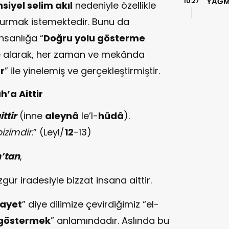
YAĞM
10:27
iyel selim akıl
nedeniyle özellikle
m kurmak istemektedir. Bunu da
nsanlığa “
Doğru yolu gösterme
ne alarak, her zaman ve mekânda
r
” ile yinelemiş ve gerçekleştirmiştir.
’a Aittir
ttir
(inne
aleynâ
le’l-
hüdâ
).
izimdir
.” (Leyl/
12
-13)
h’tan
,
ür iradesiyle bizzat insana aittir.
dayet
” diye dilimize çevirdiğimiz “el-
 göstermek
” anlamındadır. Aslında bu