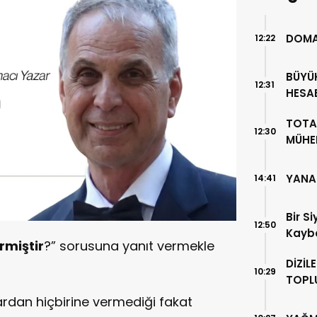
DOMA
12:22
BÜYÜK T
12:31
HESA
DÖND
TOTA
12:30
MÜHEN
YANA
14:41
Bir S
12:50
Kayb
rmiştir
?” sorusuna yanıt vermekle
DİZİL
10:29
TOPL
lardan hiçbirine vermediği fakat