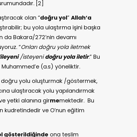
durumundadır. [2]
ştıracak olan “
doğru yol
”
Allah’a
tırabilir; bu yola ulaştırma işini başka
un da Bakara/272’nin devamı
yoruz. “
Onları doğru yola iletmek
ileyeni
/isteyeni
doğru yola iletir
.” Bu
 Muhammed’e (a.s) yöneliktir.
i, doğru yolu oluşturmak /göstermek,
na ulaştıracak yolu yapılandırmak
e yetki alanına gir
me
mektedir. Bu
ın kudretindedir ve O’nun eğitim
ol gösterildiğinde
ona teslim