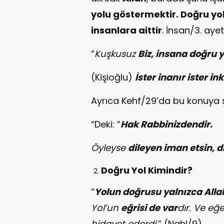
yolu göstermektir. Doğru yo
insanlara aittir
. İnsan/3. ayet
“
Kuşkusuz
Biz, insana doğru y
(Kişioğlu)
İster inanır ister in
Ayrıca Kehf/29’da bu konuya şö
“Deki: “
Hak Rabbinizdendir.
Öyleyse
dileyen iman etsin, d
Doğru Yol Kimindir?
“
Yolun doğrusu yalnızca Alla
Yol’un
eğrisi de var
dır. Ve eğ
hidayet ederdi.
” (Nahl/9)