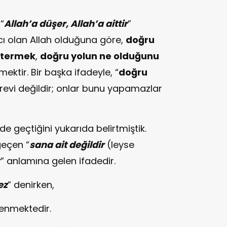
 “
Allah’a düşer, Allah’a aittir
”
cı olan Allah olduğuna göre,
doğru
stermek
,
doğru yolun ne olduğunu
mektir. Bir başka ifadeyle, “
doğru
örevi değildir; onlar bunu yapamazlar
 geçtiğini yukarıda belirtmiştik.
eçen “
sana ait değildir
(leyse
r
” anlamına gelen ifadedir.
ez
” denirken,
denmektedir.