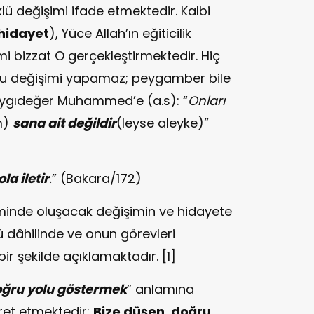
lü değişimi ifade etmektedir. Kalbi
hidayet
), Yüce Allah’ın eğiticilik
mi bizzat O gerçekleştirmektedir. Hiç
 bu değişimi yapamaz; peygamber bile
 Saygıdeğer Muhammed’e (a.s): “
Onları
m)
sana ait değildir
(leyse aleyke)”
la iletir
.
” (Bakara/172)
eliminde oluşacak değişimin ve hidayete
dâhilinde ve onun görevleri
bir şekilde açıklamaktadır. [1]
ğru yolu göstermek
” anlamına
ret etmektedir:
Bize düşen, doğru