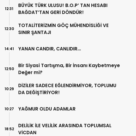
BÜYÜK TÜRK ULUSU! B.O.P’ TAN HESABI
12:31
BAĞDAT’TAN GERİ DÖNDÜR!
TOTALİTERİZMİN GÖÇ MÜHENDİSLİĞİ VE
12:30
SINIR ŞANTAJI
YANAN CANDIR, CANLIDIR…
14:41
Bir Siyasi Tartışma, Bir İnsanı Kaybetmeye
12:50
Değer mi?
DİZİLER SADECE EĞLENDİRMİYOR, TOPLUMU
10:29
DA DEĞİŞTİRİYOR!
YAĞMUR OLDU ADAMLAR
10:27
DELİLİK İLE VELİLİK ARASINDA TOPLUMSAL
18:52
VİCDAN