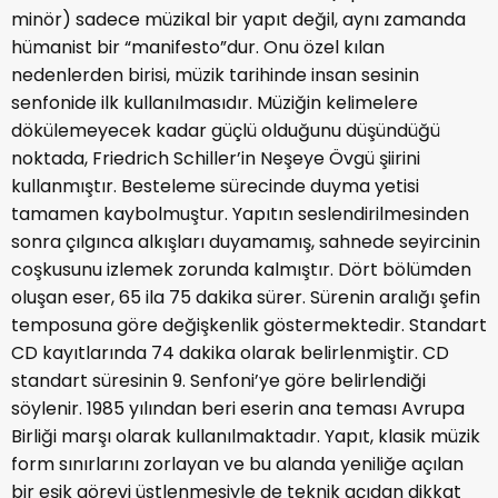
minör) sadece müzikal bir yapıt değil, aynı zamanda
hümanist bir “manifesto”dur. Onu özel kılan
nedenlerden birisi, müzik tarihinde insan sesinin
senfonide ilk kullanılmasıdır. Müziğin kelimelere
dökülemeyecek kadar güçlü olduğunu düşündüğü
noktada, Friedrich Schiller’in Neşeye Övgü şiirini
kullanmıştır. Besteleme sürecinde duyma yetisi
tamamen kaybolmuştur. Yapıtın seslendirilmesinden
sonra çılgınca alkışları duyamamış, sahnede seyircinin
coşkusunu izlemek zorunda kalmıştır. Dört bölümden
oluşan eser, 65 ila 75 dakika sürer. Sürenin aralığı şefin
temposuna göre değişkenlik göstermektedir. Standart
CD kayıtlarında 74 dakika olarak belirlenmiştir. CD
standart süresinin 9. Senfoni’ye göre belirlendiği
söylenir. 1985 yılından beri eserin ana teması Avrupa
Birliği marşı olarak kullanılmaktadır. Yapıt, klasik müzik
form sınırlarını zorlayan ve bu alanda yeniliğe açılan
bir eşik görevi üstlenmesiyle de teknik açıdan dikkat