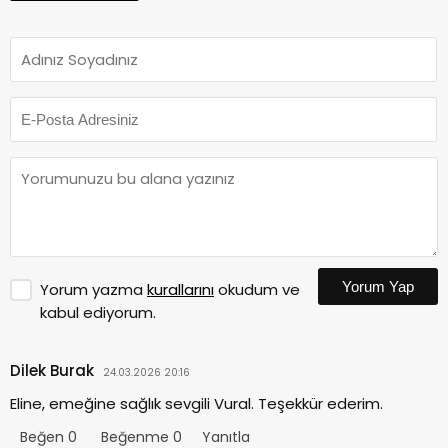
Yorum Yap
Yorum yazma
kurallarını
okudum ve
kabul ediyorum.
Dilek Burak
24.03.2026 20:16
Eline, emeğine sağlık sevgili Vural. Teşekkür ederim.
Beğen
0
Beğenme
0
Yanıtla