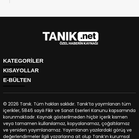
KATEGORİLER
KISAYOLLAR
GÜNDEM
E-BÜLTEN
EKONOMİ
NÖBETÇİ ECZANELER
SPOR
HAVA DURUMU
DÜNYA
NAMAZ VAKİTLERİ
SİYASET
© 2026 Tanık. Tüm hakları saklıdır. Tanık’ta yayımlanan tüm
TRAFİK DURUMU
YAŞAM
içerikler, 5846 sayılı Fikir ve Sanat Eserleri Kanunu kapsamında
PUAN DURUMU
tanik.net
e-bültenine abone olarak, tarafınıza haber, duyuru
BİYOGRAFİLER
korunmaktadır. Kaynak gösterilmeden hiçbir içerik kısmen
PİYASALAR
ve kampanya içerikli e-postaların gönderilmesini kabul etmiş
EGE BÖLGESİ
veya tamamen kullanılamaz, kopyalanamaz, çoğaltılamaz
HİSSELER
olursunuz.
ve yeniden yayımlanamaz. Yayımlanan yazılardaki görüş ve
PARİTELER
değerlendirmeler ilgili yazarlarına ait olup Tanık’ın kurumsal
KÜNYE