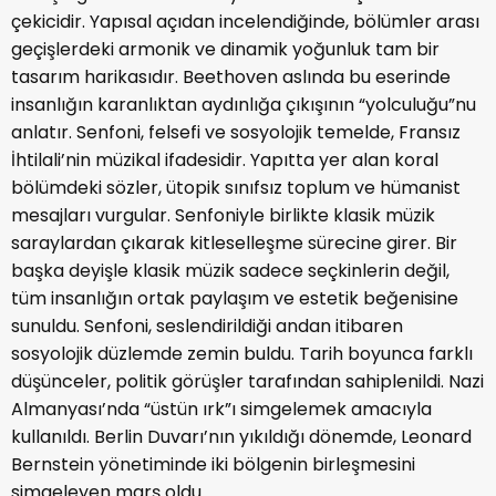
çekicidir. Yapısal açıdan incelendiğinde, bölümler arası
geçişlerdeki armonik ve dinamik yoğunluk tam bir
tasarım harikasıdır. Beethoven aslında bu eserinde
insanlığın karanlıktan aydınlığa çıkışının “yolculuğu”nu
anlatır. Senfoni, felsefi ve sosyolojik temelde, Fransız
İhtilali’nin müzikal ifadesidir. Yapıtta yer alan koral
bölümdeki sözler, ütopik sınıfsız toplum ve hümanist
mesajları vurgular. Senfoniyle birlikte klasik müzik
saraylardan çıkarak kitleselleşme sürecine girer. Bir
başka deyişle klasik müzik sadece seçkinlerin değil,
tüm insanlığın ortak paylaşım ve estetik beğenisine
sunuldu. Senfoni, seslendirildiği andan itibaren
sosyolojik düzlemde zemin buldu. Tarih boyunca farklı
düşünceler, politik görüşler tarafından sahiplenildi. Nazi
Almanyası’nda “üstün ırk”ı simgelemek amacıyla
kullanıldı. Berlin Duvarı’nın yıkıldığı dönemde, Leonard
Bernstein yönetiminde iki bölgenin birleşmesini
simgeleyen marş oldu.