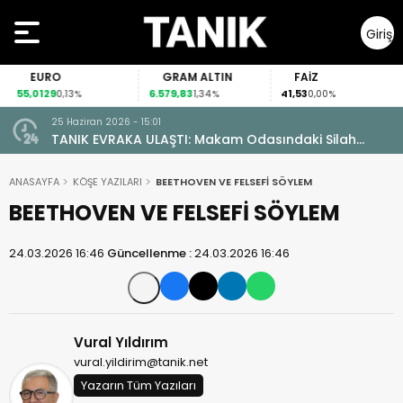
Giriş
Yap
EURO
GRAM ALTIN
FAİZ
55,0129
6.579,83
41,53
0,13%
1,34%
0,00%
25 Haziran 2026 - 15:01
TANIK EVRAKA ULAŞTI: Makam Odasındaki Silah
Ruhsatsız Çıktı!
ANASAYFA
KÖŞE YAZILARI
BEETHOVEN VE FELSEFİ SÖYLEM
BEETHOVEN VE FELSEFİ SÖYLEM
24.03.2026 16:46
Güncellenme :
24.03.2026 16:46
Vural Yıldırım
vural.yildirim@tanik.net
Yazarın Tüm Yazıları