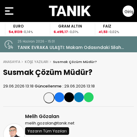
Giriş
Yap
EURO
GRAM ALTIN
FAİZ
54,9139
6.495,17
41,53
-0,14%
-0,01%
-0,02%
25 Haziran 2026 - 15:01
TANIK EVRAKA ULAŞTI: Makam Odasındaki Silah
Ruhsatsız Çıktı!
ANASAYFA
KÖŞE YAZILARI
Susmak Çözüm Müdür?
Susmak Çözüm Müdür?
29.06.2026 13:18
Güncellenme :
29.06.2026 13:18
Melih Gözalan
melih.gozalan@tanik.net
Yazarın Tüm Yazıları