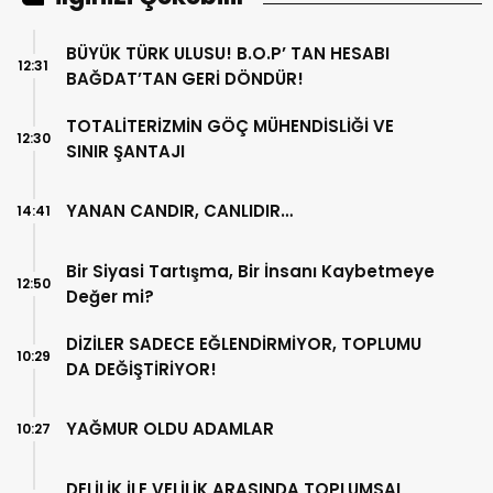
BÜYÜK TÜRK ULUSU! B.O.P’ TAN HESABI
12:31
BAĞDAT’TAN GERİ DÖNDÜR!
TOTALİTERİZMİN GÖÇ MÜHENDİSLİĞİ VE
12:30
SINIR ŞANTAJI
YANAN CANDIR, CANLIDIR…
14:41
Bir Siyasi Tartışma, Bir İnsanı Kaybetmeye
12:50
Değer mi?
DİZİLER SADECE EĞLENDİRMİYOR, TOPLUMU
10:29
DA DEĞİŞTİRİYOR!
YAĞMUR OLDU ADAMLAR
10:27
DELİLİK İLE VELİLİK ARASINDA TOPLUMSAL