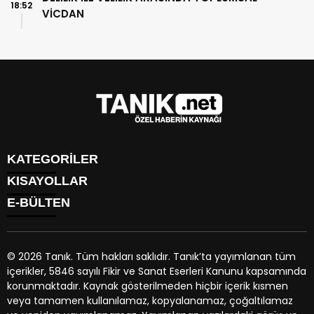
18:52
VİCDAN
KATEGORİLER
KISAYOLLAR
GÜNDEM
E-BÜLTEN
EKONOMİ
NÖBETÇİ ECZANELER
SPOR
HAVA DURUMU
DÜNYA
NAMAZ VAKİTLERİ
SİYASET
© 2026 Tanık. Tüm hakları saklıdır. Tanık’ta yayımlanan tüm
TRAFİK DURUMU
YAŞAM
içerikler, 5846 sayılı Fikir ve Sanat Eserleri Kanunu kapsamında
PUAN DURUMU
tanik.net
e-bültenine abone olarak, tarafınıza haber, duyuru
BİYOGRAFİLER
korunmaktadır. Kaynak gösterilmeden hiçbir içerik kısmen
PİYASALAR
ve kampanya içerikli e-postaların gönderilmesini kabul etmiş
EGE BÖLGESİ
veya tamamen kullanılamaz, kopyalanamaz, çoğaltılamaz
HİSSELER
olursunuz.