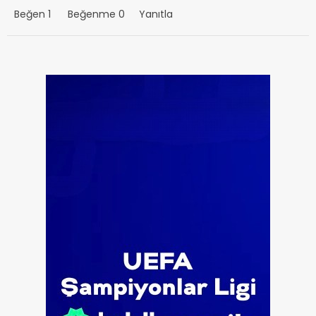
Beğen
1
Beğenme
0
Yanıtla