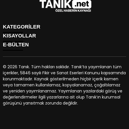
KATEGORİLER
KISAYOLLAR
GÜNDEM
E-BÜLTEN
EKONOMİ
NÖBETÇİ ECZANELER
SPOR
HAVA DURUMU
DÜNYA
NAMAZ VAKİTLERİ
SİYASET
© 2026 Tanık. Tüm hakları saklıdır. Tanık’ta yayımlanan tüm
TRAFİK DURUMU
YAŞAM
içerikler, 5846 sayılı Fikir ve Sanat Eserleri Kanunu kapsamında
PUAN DURUMU
tanik.net
e-bültenine abone olarak, tarafınıza haber, duyuru
BİYOGRAFİLER
korunmaktadır. Kaynak gösterilmeden hiçbir içerik kısmen
PİYASALAR
ve kampanya içerikli e-postaların gönderilmesini kabul etmiş
EGE BÖLGESİ
veya tamamen kullanılamaz, kopyalanamaz, çoğaltılamaz
HİSSELER
olursunuz.
ve yeniden yayımlanamaz. Yayımlanan yazılardaki görüş ve
PARİTELER
değerlendirmeler ilgili yazarlarına ait olup Tanık’ın kurumsal
KÜNYE
görüşünü yansıtmak zorunda değildir.
İLETİŞİM