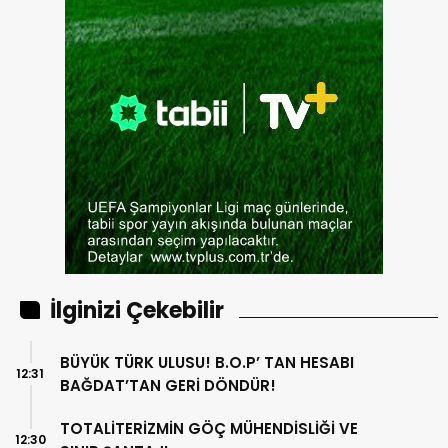
İlginizi Çekebilir
BÜYÜK TÜRK ULUSU! B.O.P’ TAN HESABI
12:31
BAĞDAT’TAN GERİ DÖNDÜR!
TOTALİTERİZMİN GÖÇ MÜHENDİSLİĞİ VE
12:30