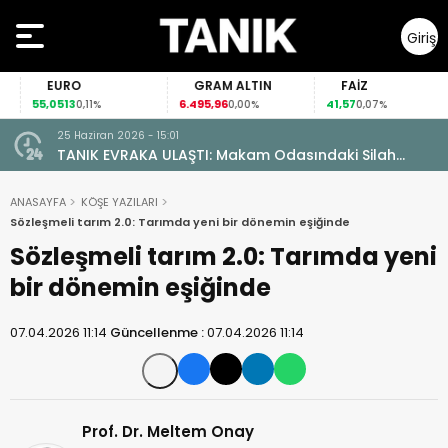
Giriş
Yap
EURO
GRAM ALTIN
FAİZ
55,0513
6.495,96
41,57
0,11%
0,00%
0,07%
25 Haziran 2026 - 15:01
TANIK EVRAKA ULAŞTI: Makam Odasındaki Silah
Ruhsatsız Çıktı!
ANASAYFA
KÖŞE YAZILARI
Sözleşmeli tarım 2.0: Tarımda yeni bir dönemin eşiğinde
Sözleşmeli tarım 2.0: Tarımda yeni
bir dönemin eşiğinde
07.04.2026 11:14
Güncellenme :
07.04.2026 11:14
Prof. Dr. Meltem Onay