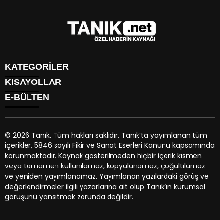
KATEGORİLER
KISAYOLLAR
GÜNDEM
E-BÜLTEN
EKONOMİ
NÖBETÇİ ECZANELER
SPOR
HAVA DURUMU
DÜNYA
NAMAZ VAKİTLERİ
SİYASET
© 2026 Tanık. Tüm hakları saklıdır. Tanık’ta yayımlanan tüm
TRAFİK DURUMU
YAŞAM
içerikler, 5846 sayılı Fikir ve Sanat Eserleri Kanunu kapsamında
PUAN DURUMU
tanik.net
e-bültenine abone olarak, tarafınıza haber, duyuru
BİYOGRAFİLER
korunmaktadır. Kaynak gösterilmeden hiçbir içerik kısmen
PİYASALAR
ve kampanya içerikli e-postaların gönderilmesini kabul etmiş
EGE BÖLGESİ
veya tamamen kullanılamaz, kopyalanamaz, çoğaltılamaz
HİSSELER
olursunuz.
ve yeniden yayımlanamaz. Yayımlanan yazılardaki görüş ve
PARİTELER
değerlendirmeler ilgili yazarlarına ait olup Tanık’ın kurumsal
KÜNYE
görüşünü yansıtmak zorunda değildir.
İLETİŞİM