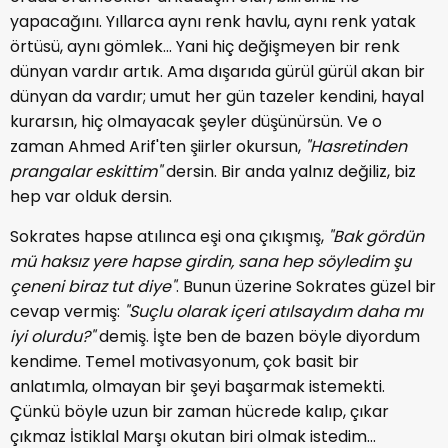
yapacağını. Yıllarca aynı renk havlu, aynı renk yatak
örtüsü, aynı gömlek... Yani hiç değişmeyen bir renk
dünyan vardır artık. Ama dışarıda gürül gürül akan bir
dünyan da vardır; umut her gün tazeler kendini, hayal
kurarsın, hiç olmayacak şeyler düşünürsün. Ve o
zaman Ahmed Arif'ten şiirler okursun,
"Hasretinden
prangalar eskittim"
dersin. Bir anda yalnız değiliz, biz
hep var olduk dersin.
Sokrates hapse atılınca eşi ona çıkışmış,
"Bak gördün
mü haksız yere hapse girdin, sana hep söyledim şu
çeneni biraz tut diye"
. Bunun üzerine Sokrates güzel bir
cevap vermiş:
"Suçlu olarak içeri atılsaydım daha mı
iyi olurdu?"
demiş. İşte ben de bazen böyle diyordum
kendime. Temel motivasyonum, çok basit bir
anlatımla, olmayan bir şeyi başarmak istemekti.
Çünkü böyle uzun bir zaman hücrede kalıp, çıkar
çıkmaz İstiklal Marşı okutan biri olmak istedim...