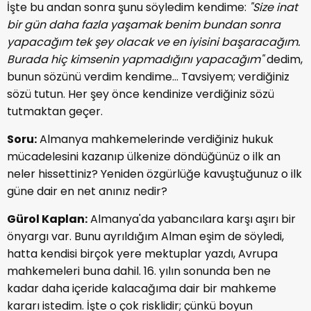
İşte bu andan sonra şunu söyledim kendime:
"Size inat
bir gün daha fazla yaşamak benim bundan sonra
yapacağım tek şey olacak ve en iyisini başaracağım.
Burada hiç kimsenin yapmadığını yapacağım"
dedim,
bunun sözünü verdim kendime... Tavsiyem; verdiğiniz
sözü tutun. Her şey önce kendinize verdiğiniz sözü
tutmaktan geçer.
Soru:
Almanya mahkemelerinde verdiğiniz hukuk
mücadelesini kazanıp ülkenize döndüğünüz o ilk an
neler hissettiniz? Yeniden özgürlüğe kavuştuğunuz o ilk
güne dair en net anınız nedir?
Gürol Kaplan:
Almanya'da yabancılara karşı aşırı bir
önyargı var. Bunu ayrıldığım Alman eşim de söyledi,
hatta kendisi birçok yere mektuplar yazdı, Avrupa
mahkemeleri buna dahil. 16. yılın sonunda ben ne
kadar daha içeride kalacağıma dair bir mahkeme
kararı istedim. İşte o çok risklidir; çünkü boyun