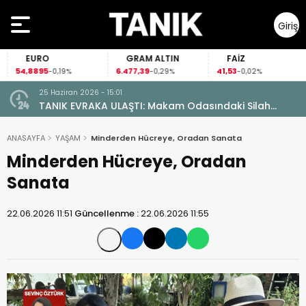
Giriş
Yap
EURO
GRAM ALTIN
FAİZ
54,8895
6.477,39
41,53
-0,19%
-0,29%
-0,02%
25 Haziran 2026 - 15:01
TANIK EVRAKA ULAŞTI: Makam Odasındaki Silah
Ruhsatsız Çıktı!
ANASAYFA
YAŞAM
Minderden Hücreye, Oradan Sanata
Minderden Hücreye, Oradan
Sanata
22.06.2026 11:51
Güncellenme :
22.06.2026 11:55