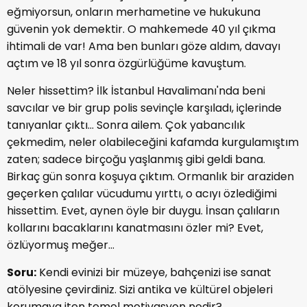
eğmiyorsun, onların merhametine ve hukukuna
güvenin yok demektir. O mahkemede 40 yıl çıkma
ihtimali de var! Ama ben bunları göze aldım, davayı
açtım ve 18 yıl sonra özgürlüğüme kavuştum.
Neler hissettim? İlk İstanbul Havalimanı'nda beni
savcılar ve bir grup polis sevinçle karşıladı, içlerinde
tanıyanlar çıktı... Sonra ailem. Çok yabancılık
çekmedim, neler olabileceğini kafamda kurgulamıştım
zaten; sadece birçoğu yaşlanmış gibi geldi bana.
Birkaç gün sonra koşuya çıktım. Ormanlık bir araziden
geçerken çalılar vücudumu yırttı, o acıyı özlediğimi
hissettim. Evet, aynen öyle bir duygu. İnsan çalıların
kollarını bacaklarını kanatmasını özler mi? Evet,
özlüyormuş meğer...
Soru:
Kendi evinizi bir müzeye, bahçenizi ise sanat
atölyesine çevirdiniz. Sizi antika ve kültürel objeleri
korumaya iten temel motivasyon nedir?