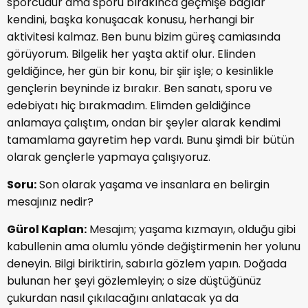
sporcudur ama sporu bırakınca geçmişe bağlar
kendini, başka konuşacak konusu, herhangi bir
aktivitesi kalmaz. Ben bunu bizim güreş camiasında
görüyorum. Bilgelik her yaşta aktif olur. Elinden
geldiğince, her gün bir konu, bir şiir işle; o kesinlikle
gençlerin beyninde iz bırakır. Ben sanatı, sporu ve
edebiyatı hiç bırakmadım. Elimden geldiğince
anlamaya çalıştım, ondan bir şeyler alarak kendimi
tamamlama gayretim hep vardı. Bunu şimdi bir bütün
olarak gençlerle yapmaya çalışıyoruz.
Soru:
Son olarak yaşama ve insanlara en belirgin
mesajınız nedir?
Gürol Kaplan:
Mesajım; yaşama kızmayın, olduğu gibi
kabullenin ama olumlu yönde değiştirmenin her yolunu
deneyin. Bilgi biriktirin, sabırla gözlem yapın. Doğada
bulunan her şeyi gözlemleyin; o size düştüğünüz
çukurdan nasıl çıkılacağını anlatacak ya da