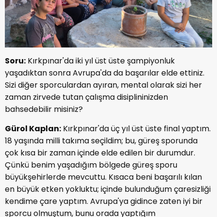
Soru:
Kırkpınar'da iki yıl üst üste şampiyonluk
yaşadıktan sonra Avrupa'da da başarılar elde ettiniz.
Sizi diğer sporculardan ayıran, mental olarak sizi her
zaman zirvede tutan çalışma disiplininizden
bahsedebilir misiniz?
Gürol Kaplan:
Kırkpınar'da üç yıl üst üste final yaptım.
18 yaşında milli takıma seçildim; bu, güreş sporunda
çok kısa bir zaman içinde elde edilen bir durumdur.
Çünkü benim yaşadığım bölgede güreş sporu
büyükşehirlerde mevcuttu. Kısaca beni başarılı kılan
en büyük etken yokluktu; içinde bulunduğum çaresizliği
kendime çare yaptım. Avrupa'ya gidince zaten iyi bir
sporcu olmuştum, bunu orada yaptığım