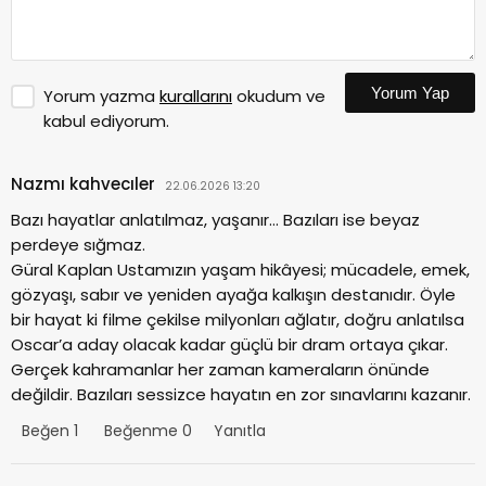
Yorum Yap
Yorum yazma
kurallarını
okudum ve
kabul ediyorum.
Nazmı kahvecıler
22.06.2026 13:20
Bazı hayatlar anlatılmaz, yaşanır… Bazıları ise beyaz
perdeye sığmaz.
Güral Kaplan Ustamızın yaşam hikâyesi; mücadele, emek,
gözyaşı, sabır ve yeniden ayağa kalkışın destanıdır. Öyle
bir hayat ki filme çekilse milyonları ağlatır, doğru anlatılsa
Oscar’a aday olacak kadar güçlü bir dram ortaya çıkar.
Gerçek kahramanlar her zaman kameraların önünde
değildir. Bazıları sessizce hayatın en zor sınavlarını kazanır.
Beğen
1
Beğenme
0
Yanıtla