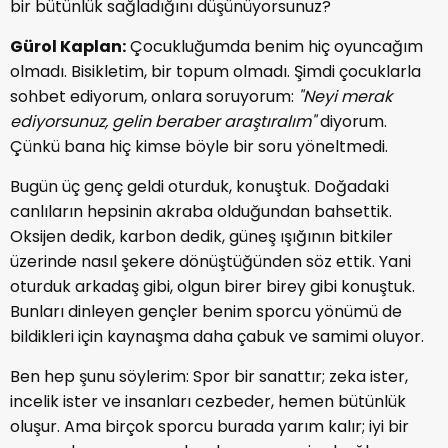
bir bütünlük sağladığını düşünüyorsunuz?
Gürol Kaplan:
Çocukluğumda benim hiç oyuncağım
olmadı. Bisikletim, bir topum olmadı. Şimdi çocuklarla
sohbet ediyorum, onlara soruyorum:
"Neyi merak
ediyorsunuz, gelin beraber araştıralım"
diyorum.
Çünkü bana hiç kimse böyle bir soru yöneltmedi.
Bugün üç genç geldi oturduk, konuştuk. Doğadaki
canlıların hepsinin akraba olduğundan bahsettik.
Oksijen dedik, karbon dedik, güneş ışığının bitkiler
üzerinde nasıl şekere dönüştüğünden söz ettik. Yani
oturduk arkadaş gibi, olgun birer birey gibi konuştuk.
Bunları dinleyen gençler benim sporcu yönümü de
bildikleri için kaynaşma daha çabuk ve samimi oluyor.
Ben hep şunu söylerim: Spor bir sanattır; zeka ister,
incelik ister ve insanları cezbeder, hemen bütünlük
oluşur. Ama birçok sporcu burada yarım kalır; iyi bir