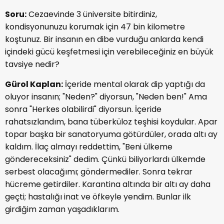
Soru:
Cezaevinde 3 üniversite bitirdiniz,
kondisyonunuzu korumak için 47 bin kilometre
koştunuz. Bir insanın en dibe vurduğu anlarda kendi
içindeki gücü keşfetmesi için verebileceğiniz en büyük
tavsiye nedir?
Gürol Kaplan:
İçeride mental olarak dip yaptığı da
oluyor insanın; "Neden?" diyorsun, "Neden ben!" Ama
sonra "Herkes olabilirdi" diyorsun. İçeride
rahatsızlandım, bana tüberküloz teşhisi koydular. Apar
topar başka bir sanatoryuma götürdüler, orada altı ay
kaldım. İlaç almayı reddettim, "Beni ülkeme
göndereceksiniz" dedim. Çünkü biliyorlardı ülkemde
serbest olacağımı; göndermediler. Sonra tekrar
hücreme getirdiler. Karantina altında bir altı ay daha
geçti; hastalığı inat ve öfkeyle yendim. Bunlar ilk
girdiğim zaman yaşadıklarım.