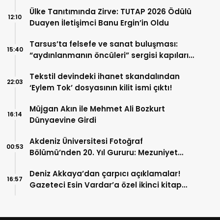
Rüzgarı: Sultan Nagihan Öyekçin Ebru
Ülke Tanıtımında Zirve: TUTAP 2026 Ödülü
Sanatıyla Ülkemizi Temsil Ediyor
12:10
Duayen İletişimci Banu Ergin’in Oldu
Tarsus’ta felsefe ve sanat buluşması:
15:40
“aydınlanmanın öncüleri” sergisi kapılarını
açıyor
Tekstil devindeki ihanet skandalından
22:03
‘Eylem Tok’ dosyasının kilit ismi çıktı!
Müjgan Akın ile Mehmet Ali Bozkurt
16:14
Dünyaevine Girdi
Akdeniz Üniversitesi Fotoğraf
00:53
Bölümü’nden 20. Yıl Gururu: Mezuniyet
Sergisi Kapılarını Açtı
Deniz Akkaya’dan çarpıcı açıklamalar!
16:57
Gazeteci Esin Vardar’a özel ikinci kitap
müjdesi