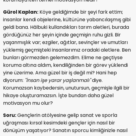
Gürol Kaplan:
Köye geldiğimde bir şeyi fark ettim;
insanlar kendi objelerine, kültürüne yabancılaşmış gibi
geldi bana. Hâlbuki kullandıkları tarım aletleri, burada
gördüğünüz her şeyin içinde geçmişin ruhu gizli. Bir
yaşanmışlık var; ezgiler, ağıtlar, sevinçler ve umutları
yüklemiş geçmişteki insanlarımız oradaki aletlere. Ben
bunları görmezden gelemezdim. Elime ne geçtiyse
koruma altına aldım, kendiliğinden bir görev yüklendi
yine üzerime. Ama güzel bir iş değil mi? Hani hep
diyorum:
"İnsan işe yarar yaşlanmalı"
diye.
Korumazsan kaybedersin, unutursun, geçmişle ilgili bir
hikaye oluşturamazsın. İşte bundan daha güzel
motivasyon mu olur?
Soru:
Gençlerin atölyesine gelip sanat ve sporla
uğraşması kırsal kesimdeki gençler için nasıl bir
dönüşüm yaşatıyor? Sanatın sporcu kimliğinizle nasıl