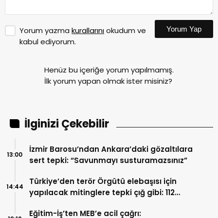
Yorum Yap
Yorum yazma
kurallarını
okudum ve
kabul ediyorum.
Henüz bu içeriğe yorum yapılmamış.
İlk yorum yapan olmak ister misiniz?
İlginizi Çekebilir
İzmir Barosu’ndan Ankara’daki gözaltılara
13:00
sert tepki: “Savunmayı susturamazsınız”
Türkiye’den terör Örgütü elebaşısı için
14:44
yapılacak mitinglere tepki çığ gibi: 112
İsimden ortak deklarasyon
Eğitim-İş’ten MEB’e acil çağrı: