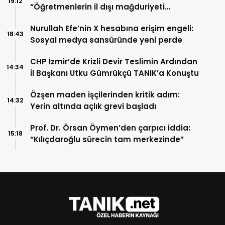
19:12
“Öğretmenlerin il dışı mağduriyeti
giderilsin, ikinci hak tanınsın”
Nurullah Efe’nin X hesabına erişim engeli:
18:43
Sosyal medya sansüründe yeni perde
CHP İzmir’de Krizli Devir Teslimin Ardından
14:34
İl Başkanı Utku Gümrükçü TANIK’a Konuştu
Özşen maden işçilerinden kritik adım:
14:32
Yerin altında açlık grevi başladı
Prof. Dr. Örsan Öymen’den çarpıcı iddia:
15:18
“Kılıçdaroğlu sürecin tam merkezinde”