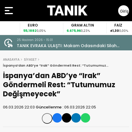
Giriş
Yap
EURO
GRAM ALTIN
FAİZ
55,1882
6.675,96
41,30
0,05%
0,23%
0,00%
25 Haziran 2026 - 15:01
TANIK EVRAKA ULAŞTI: Makam Odasındaki Silah
Ruhsatsız Çıktı!
ANASAYFA
SİYASET
İspanya’dan ABD’ye “Irak” Göndermeli Rest: “Tutumumuz
Değişmeyecek”
İspanya’dan ABD’ye “Irak”
Göndermeli Rest: “Tutumumuz
Değişmeyecek”
06.03.2026 22:03
Güncellenme :
06.03.2026 22:05