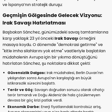
ve İspanya’nın stratejik duruşu:
​Geçmişin Gölgesinde Gelecek Vizyonu:
Irak Savaşı Hatırlatması
​Başbakan Sánchez, günümüzdeki savaş tamtamlarına
karşı yaklaşık 23 yıl önceki
Irak Savaşı
örneğini
masaya koydu. O dönemde "demokrasi getirme" ve
"kitle imha silahlarını yok etme" vaatleriyle başlatılan
müdahalenin Avrupa için bir yıkıma dönüştüğünü
hatırlatan Sánchez, şu noktalara dikkat çekti:
Güvensizlik Dalgası:
Irak müdahalesi, Berlin Duvarı'nın
yıkılışından sonra Avrupa'nın karşılaştığı en büyük
istikrarsızlık sürecini başlattı.
Terör ve Göç:
Savaşın doğrudan sonucu olarak cihatçı
terör tırmandı ve Doğu Akdeniz’de hala çözülemeyen
devasa bir göç krizi patlak verdi.
Ekonomik Darbe:
Enerji fiyatlarındaki kontrolsüz artış,
Avrupa ekonomisini uzun süre baskı altında bıraktı.