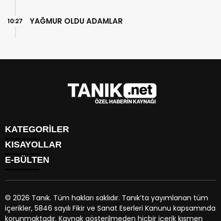
YAĞMUR OLDU ADAMLAR
10:27
KATEGORİLER
KISAYOLLAR
GÜNDEM
E-BÜLTEN
EKONOMİ
NÖBETÇİ ECZANELER
SPOR
HAVA DURUMU
DÜNYA
NAMAZ VAKİTLERİ
SİYASET
© 2026 Tanık. Tüm hakları saklıdır. Tanık’ta yayımlanan tüm
TRAFİK DURUMU
YAŞAM
içerikler, 5846 sayılı Fikir ve Sanat Eserleri Kanunu kapsamında
PUAN DURUMU
tanik.net
e-bültenine abone olarak, tarafınıza haber, duyuru
BİYOGRAFİLER
korunmaktadır. Kaynak gösterilmeden hiçbir içerik kısmen