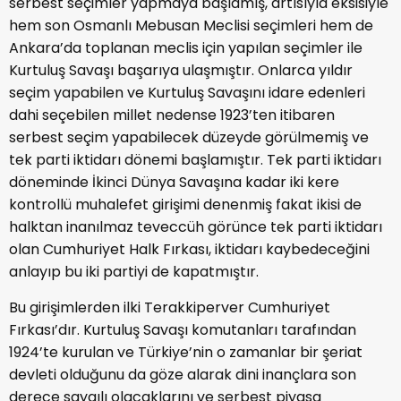
serbest seçimler yapmaya başlamış, artısıyla eksisiyle
hem son Osmanlı Mebusan Meclisi seçimleri hem de
Ankara’da toplanan meclis için yapılan seçimler ile
Kurtuluş Savaşı başarıya ulaşmıştır. Onlarca yıldır
seçim yapabilen ve Kurtuluş Savaşını idare edenleri
dahi seçebilen millet nedense 1923’ten itibaren
serbest seçim yapabilecek düzeyde görülmemiş ve
tek parti iktidarı dönemi başlamıştır. Tek parti iktidarı
döneminde İkinci Dünya Savaşına kadar iki kere
kontrollü muhalefet girişimi denenmiş fakat ikisi de
halktan inanılmaz teveccüh görünce tek parti iktidarı
olan Cumhuriyet Halk Fırkası, iktidarı kaybedeceğini
anlayıp bu iki partiyi de kapatmıştır.
Bu girişimlerden ilki Terakkiperver Cumhuriyet
Fırkası’dır. Kurtuluş Savaşı komutanları tarafından
1924’te kurulan ve Türkiye’nin o zamanlar bir şeriat
devleti olduğunu da göze alarak dini inançlara son
derece saygılı olacaklarını ve serbest piyasa