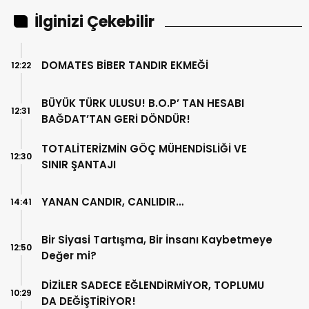
İlginizi Çekebilir
DOMATES BİBER TANDIR EKMEĞİ
12:22
BÜYÜK TÜRK ULUSU! B.O.P’ TAN HESABI
12:31
BAĞDAT’TAN GERİ DÖNDÜR!
TOTALİTERİZMİN GÖÇ MÜHENDİSLİĞİ VE
12:30
SINIR ŞANTAJI
YANAN CANDIR, CANLIDIR…
14:41
Bir Siyasi Tartışma, Bir İnsanı Kaybetmeye
12:50
Değer mi?
DİZİLER SADECE EĞLENDİRMİYOR, TOPLUMU
10:29
DA DEĞİŞTİRİYOR!