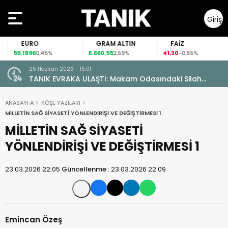
Giriş
Yap
EURO
GRAM ALTIN
FAİZ
55,1896
6.660,55
41,30
0,45%
2,59%
-0,55%
25 Haziran 2026 - 15:01
TANIK EVRAKA ULAŞTI: Makam Odasındaki Silah
Ruhsatsız Çıktı!
ANASAYFA
KÖŞE YAZILARI
MİLLETİN SAĞ SİYASETİ YÖNLENDİRİŞİ VE DEĞİŞTİRMESİ 1
MİLLETİN SAĞ SİYASETİ
YÖNLENDİRİŞİ VE DEĞİŞTİRMESİ 1
23.03.2026 22:05
Güncellenme :
23.03.2026 22:09
Emincan Özeş