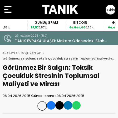
Giriş
Yap
GÜMÜŞ GRAM
BITCOIN
GBP/TR
97,57
64.844,00
64,4492
5%
3,57%
0,70%
0,4
25 Haziran 2026 - 15:01
TANIK EVRAKA ULAŞTI: Makam Odasındaki Silah
Ruhsatsız Çıktı!
ANASAYFA
KÖŞE YAZILARI
Görünmez Bir Salgın: Toksik Çocukluk Stresinin Toplumsal Maliyeti ve
Mirası
Görünmez Bir Salgın: Toksik
Çocukluk Stresinin Toplumsal
Maliyeti ve Mirası
06.04.2026 20:15
Güncellenme :
06.04.2026 20:15