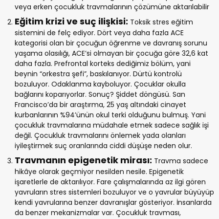
veya erken çocukluk travmalarının çözümüne aktarılabilir
Eğitim krizi ve suç ilişkisi:
Toksik stres eğitim
sistemini de felç ediyor. Dört veya daha fazla ACE
kategorisi olan bir çocuğun öğrenme ve davranış sorunu
yaşama olasılığı, ACE’si olmayan bir çocuğa göre 32,6 kat
daha fazla. Prefrontal korteks dediğimiz bölüm, yani
beynin “orkestra şefi”, baskılanıyor. Dürtü kontrolü
bozuluyor. Odaklanma kayboluyor. Çocuklar okulla
bağlarını koparıyorlar. Sonuç? Şiddet döngüsü. San
Francisco’da bir araştırma, 25 yaş altındaki cinayet
kurbanlarının %94’ünün okul terki olduğunu bulmuş. Yani
çocukluk travmalarına müdahale etmek sadece sağlık işi
değil. Çocukluk travmalarını önlemek yada olanları
iyileştirmek suç oranlarında ciddi düşüşe neden olur.
Travmanın epigenetik mirası:
Travma sadece
hikâye olarak geçmiyor nesilden nesile. Epigenetik
işaretlerle de aktarılıyor. Fare çalışmalarında az ilgi gören
yavruların stres sistemleri bozuluyor ve o yavrular büyüyüp
kendi yavrularına benzer davranışlar gösteriyor. İnsanlarda
da benzer mekanizmalar var. Çocukluk travması,