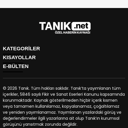
KATEGORİLER
KISAYOLLAR
GÜNDEM
E-BÜLTEN
EKONOMİ
NÖBETÇİ ECZANELER
SPOR
HAVA DURUMU
DÜNYA
NAMAZ VAKİTLERİ
SİYASET
© 2026 Tanık. Tüm hakları saklıdır. Tanık’ta yayımlanan tüm
TRAFİK DURUMU
YAŞAM
içerikler, 5846 sayılı Fikir ve Sanat Eserleri Kanunu kapsamında
PUAN DURUMU
tanik.net
e-bültenine abone olarak, tarafınıza haber, duyuru
BİYOGRAFİLER
korunmaktadır. Kaynak gösterilmeden hiçbir içerik kısmen
PİYASALAR
ve kampanya içerikli e-postaların gönderilmesini kabul etmiş
EGE BÖLGESİ
veya tamamen kullanılamaz, kopyalanamaz, çoğaltılamaz
HİSSELER
olursunuz.
ve yeniden yayımlanamaz. Yayımlanan yazılardaki görüş ve
PARİTELER
değerlendirmeler ilgili yazarlarına ait olup Tanık’ın kurumsal
KÜNYE
görüşünü yansıtmak zorunda değildir.
İLETİŞİM