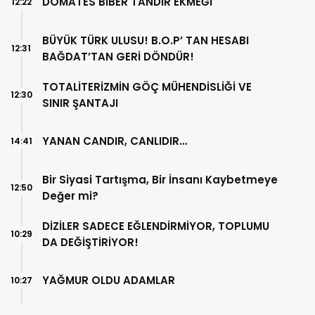
DOMATES BİBER TANDIR EKMEĞİ
12:22
BÜYÜK TÜRK ULUSU! B.O.P’ TAN HESABI
12:31
BAĞDAT’TAN GERİ DÖNDÜR!
TOTALİTERİZMİN GÖÇ MÜHENDİSLİĞİ VE
12:30
SINIR ŞANTAJI
YANAN CANDIR, CANLIDIR…
14:41
Bir Siyasi Tartışma, Bir İnsanı Kaybetmeye
12:50
Değer mi?
DİZİLER SADECE EĞLENDİRMİYOR, TOPLUMU
10:29
DA DEĞİŞTİRİYOR!
YAĞMUR OLDU ADAMLAR
10:27