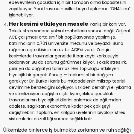
ebeveynlerin çocukları için bir tampon olma kapasitesini
zayıflatıyor. Yani travma nesiller boyu toplumun “DNA’sına”
işlenebiliyor.
Her kesimi etkileyen mesele
Yanlış bir kanı var.
Toksik stres sadece yoksul mahallerin sorunu değil. Orijinal
ACE çalışması orta sınıf bir popülasyonda yapılmıştı.
Katılımcıların %70’i üniversite mezunu ve beyazdı. Buna
rağmen üçte ikisinin en az bir ACE’si vardı. Zengin
kesimlerde travmalar genelde itibar kaybı korkusuyla
saklanıyor. Bu da sorunu görünmez kılıyor. Toksik stres ırk,
gelir ya da coğrafya tanımaz. Her topluluğu etkileyen
biyolojik bir gerçek. Sonuç — toplumsal bir değişim
gerekiyor Dr. Burke Harris bu mücadelenin mikrop teorisi
devrimine benzediğini söylüyor. Eskiden cerrahiyi el yıkama
ve sterilizasyon değiştirmişti. Aynı şekilde çocukluk
travmalarının biyolojik etkilerini anlamak da eğitimden
adalete, sağlıktan ekonomiye kadar pek çok şeyi
değiştirebilir. Toplum, en kırılgan üyelerinin biyolojik stres
sistemlerini düzelttiği sürece sağlıklı kalır.
Ülkemizde binlerce iş bulmakta zorlanan ve ruh sağlığı