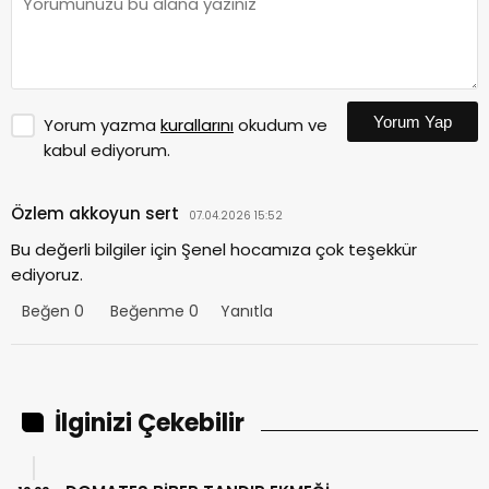
Yorum Yap
Yorum yazma
kurallarını
okudum ve
kabul ediyorum.
Özlem akkoyun sert
07.04.2026 15:52
Bu değerli bilgiler için Şenel hocamıza çok teşekkür
ediyoruz.
Beğen
0
Beğenme
0
Yanıtla
İlginizi Çekebilir