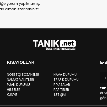
riğe yorum yapılmamış.
an olmak ister misiniz?
KISAYOLLAR
E-
NÖBETÇİ ECZANELER
HAVA DURUMU
NAMAZ VAKİTLERİ
TRAFİK DURUMU
PUAN DURUMU
PİYASALAR
tan
HİSSELER
PARİTELER
duyu
KÜNYE
İLETİŞİM
gönd