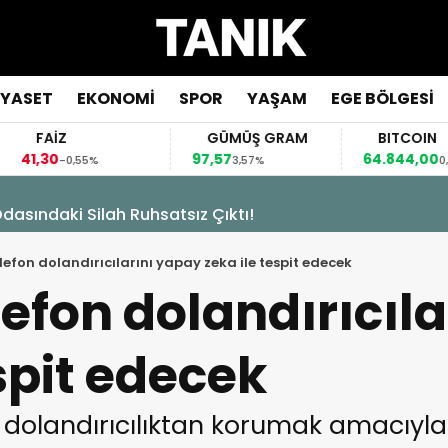
İYASET
EKONOMİ
SPOR
YAŞAM
EGE BÖLGESİ
FAİZ
GÜMÜŞ GRAM
BITCOIN
41,30
97,57
64.844,00
-0,55%
3,57%
0,70%
asındaki Silah Ruhsatsız Çıktı!
lefon dolandırıcılarını yapay zeka ile tespit edecek
lefon dolandırıcıl
espit edecek
nı dolandırıcılıktan korumak amacıy