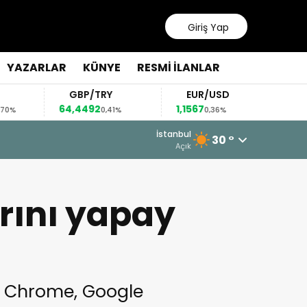
Giriş Yap
YAZARLAR
KÜNYE
RESMİ İLANLAR
GBP/TRY
EUR/USD
BRE
64,4492
1,1567
82,63
0,41%
0,36%
İstanbul
30 °
Açık
arını yapay
la Chrome, Google