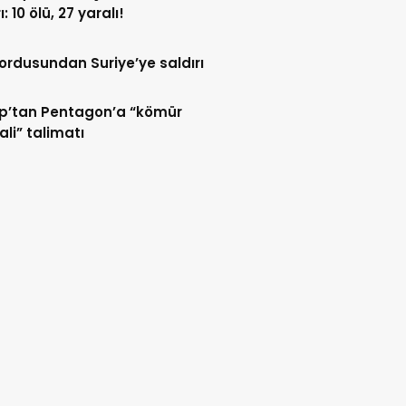
ı: 10 ölü, 27 yaralı!
l ordusundan Suriye’ye saldırı
p’tan Pentagon’a “kömür
ali” talimatı