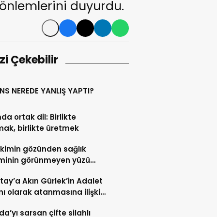
 önlemlerini duyurdu.
izi Çekebilir
NS NEREDE YANLIŞ YAPTI?
da ortak dil: Birlikte
ak, birlikte üretmek
ekimin gözünden sağlık
eminin görünmeyen yüzü…
tay’a Akın Gürlek’in Adalet
ı olarak atanmasına ilişkin
 davası
a’yı sarsan çifte silahlı