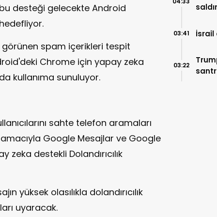
04:33
e bu desteği gelecekte Android
saldır
edefliyor.
İsrai
03:41
bi görünen spam içerikleri tespit
Trum
ndroid'deki Chrome için yapay zeka
03:22
santr
ı da kullanıma sunuluyor.
lanıcılarını sahte telefon aramaları
 amacıyla Google Mesajlar ve Google
 zeka destekli Dolandırıcılık
jın yüksek olasılıkla dolandırıcılık
ları uyaracak.