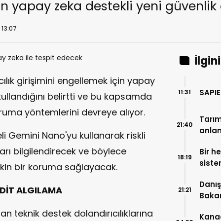
n yapay zeka destekli yeni güvenlik
 13:07
İlgin
ılık girişimini engellemek için yapay
SAPIE
11:31
 kullandığını belirtti ve bu kapsamda
oruma yöntemlerini devreye alıyor.
Tarım
21:40
anlam
eli Gemini Nano'yu kullanarak riskli
ları bilgilendirecek ve böylece
Bir h
18:19
sist
etkin bir koruma sağlayacak.
Danış
HDİT ALGILAMA
21:21
Bakan
iptal
 teknik destek dolandırıcılıklarına
Kanad