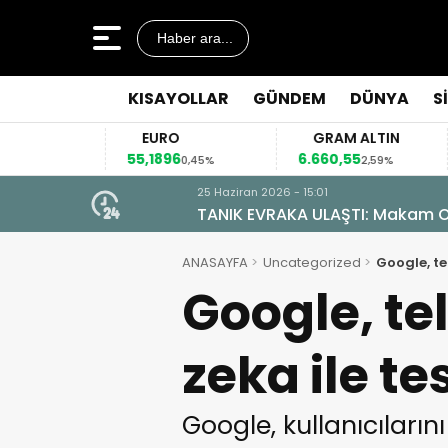
Haber ara...
KISAYOLLAR
GÜNDEM
DÜNYA
S
EURO
GRAM ALTIN
55,1896
6.660,55
,12%
0,45%
2,59%
25 Haziran 2026 - 15:01
TANIK EVRAKA ULAŞTI: Makam Od
ANASAYFA
Uncategorized
Google, te
Google, te
zeka ile t
Google, kullanıcıları