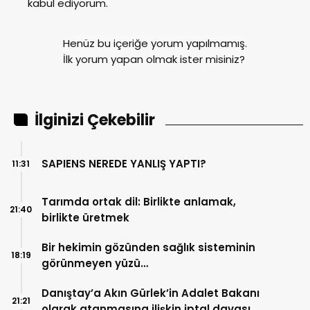
kabul ediyorum.
Henüz bu içeriğe yorum yapılmamış.
İlk yorum yapan olmak ister misiniz?
İlginizi Çekebilir
SAPIENS NEREDE YANLIŞ YAPTI?
11:31
Tarımda ortak dil: Birlikte anlamak,
21:40
birlikte üretmek
Bir hekimin gözünden sağlık sisteminin
18:19
görünmeyen yüzü…
Danıştay’a Akın Gürlek’in Adalet Bakanı
21:21
olarak atanmasına ilişkin iptal davası