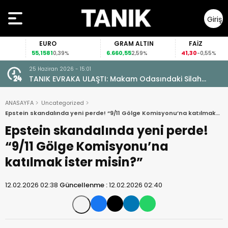
Giriş
Yap
EURO
GRAM ALTIN
FAİZ
55,1581
6.660,55
41,30
0,39%
2,59%
-0,55%
25 Haziran 2026 - 15:01
TANIK EVRAKA ULAŞTI: Makam Odasındaki Silah
Ruhsatsız Çıktı!
ANASAYFA
Uncategorized
Epstein skandalında yeni perde! “9/11 Gölge Komisyonu’na katılmak
ister misin?”
Epstein skandalında yeni perde!
“9/11 Gölge Komisyonu’na
katılmak ister misin?”
12.02.2026 02:38
Güncellenme :
12.02.2026 02:40