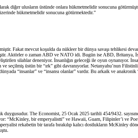
 olarak diğer ulusların üstünde onlara hükmetmelidir sonucuna götürmüştür.
ı üzerinde hükmetmelidir sonucuna götürmektedir.”
ştir. Fakat mevcut koşulda da nükleer bir dünya savaşı tehlikesi deva
ştir. Aktörler o zaman ABD ve NATO idi. Bugün ise ABD, Britanya, İsrai
irilen silahlar deneniyor. İnsanlığın geleceği ile oyun oynanıyor. İnsan
ve seçilmiş üstün bir “ırk” gibi davranıyorlar. Netanyahu’nun Filistinl
 dünyada “insanlar” ve “insansı olanlar” vardır. Bu arkaik ve anakronik
ük duygusudur. The Economist, 25 Ocak 2025 tarihli 454/9432. sayısın
r: “McKinley, bir emperyalistti” ve Hawaii, Guam, Filipinler’i ve Poert
peryalist rekabetin bir tarafa bırakılıp kalıcı dostlukların McKinley d
uştu.