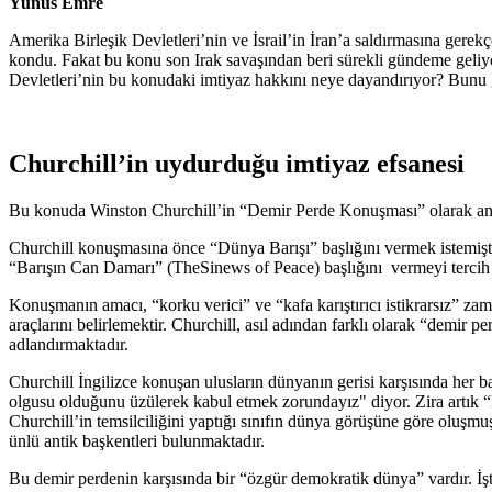
Yunus Emre
Amerika Birleşik Devletleri’nin ve İsrail’in İran’a saldırmasına gerek
kondu. Fakat bu konu son Irak savaşından beri sürekli gündeme geliyo
Devletleri’nin bu konudaki imtiyaz hakkını neye dayandırıyor? Bunu 
Churchill’in uydurduğu imtiyaz efsanesi
Bu konuda Winston Churchill’in “Demir Perde Konuşması” olarak anıl
Churchill konuşmasına önce “Dünya Barışı” başlığını vermek istemişt
“Barışın Can Damarı” (TheSinews of Peace) başlığını vermeyi tercih e
Konuşmanın amacı, “korku verici” ve “kafa karıştırıcı istikrarsız” za
araçlarını belirlemektir. Churchill, asıl adından farklı olarak “demir
adlandırmaktadır.
Churchill İngilizce konuşan ulusların dünyanın gerisi karşısında her 
olgusu olduğunu üzülerek kabul etmek zorundayız" diyor. Zira artık “
Churchill’in temsilciliğini yaptığı sınıfın dünya görüşüne göre oluşm
ünlü antik başkentleri bulunmaktadır.
Bu demir perdenin karşısında bir “özgür demokratik dünya” vardır. İ