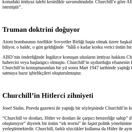
konudaki imtiyaz talebi kesinlikle savunulmalıdır. Churchill’e göre 
istemiştir”.
Truman doktrini doğuyor
Atom bombasının özellikle Sovyetler Birliği başta olmak üzere başkalar
biliyor, o halde, o gün geldiğinde “hâlâ o kadar korku verici üstün bir g
ABD’nin önderliğinde İngilizce konuşan ulusların imtiyaz hakkını Chu
habercisi veya başlangıcı olmuştu. Churchill’in uydurduğu efsanenin H
Churchill’in konuşmasından bir yıl sonra Mart 1947 tarihinde yaptığı 
satmaya hazır işbirlikçileri oluşturulmuştur.
Churchill’in Hitlerci zihniyeti
Josef Stalin, Pravda gazetesi ile yaptığı bir söyleşisinde Churchill’in k
“Churchill ve dostları, Hitler ve dostları ile çarpıcı benzerliğe sahip
oluşturuyor” diyerek bir üstün “ırk teorisi” ile faşist politik yönelimin
yerleştirmektedir. Churchill, farklı sözcükler kullansa da Hitler ile ay