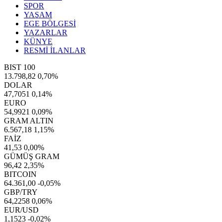
SPOR
YAŞAM
EGE BÖLGESİ
YAZARLAR
KÜNYE
RESMİ İLANLAR
BIST 100
13.798,82
0,70%
DOLAR
47,7051
0,14%
EURO
54,9921
0,09%
GRAM ALTIN
6.567,18
1,15%
FAİZ
41,53
0,00%
GÜMÜŞ GRAM
96,42
2,35%
BITCOIN
64.361,00
-0,05%
GBP/TRY
64,2258
0,06%
EUR/USD
1,1523
-0,02%