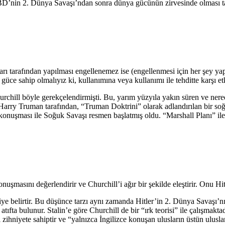
ABD’nin 2. Dünya Savaşı’ndan sonra dünya gücünün zirvesinde olması tan
ı tarafından yapılması engellenemez ise (engellenmesi için her şey yapı
üce sahip olmalıyız ki, kullanımına veya kullanımı ile tehditte karşı etki
rchill böyle gerekçelendirmişti. Bu, yarım yüzyıla yakın süren ve nere
arry Truman tarafından, “Truman Doktrini” olarak adlandırılan bir soğu
konuşması ile Soğuk Savaşı resmen başlatmış oldu. “Marshall Planı” ile
onuşmasını değerlendirir ve Churchill’i ağır bir şekilde eleştirir. Onu Hit
” diye belirtir. Bu düşünce tarzı aynı zamanda Hitler’in 2. Dünya Savaşı’
e atıfta bulunur. Stalin’e göre Churchill de bir “ırk teorisi” ile çalışmak
nı zihniyete sahiptir ve “yalnızca İngilizce konuşan ulusların üstün ulusl