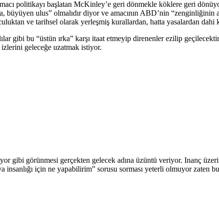
lmacı politikayı başlatan McKinley’e geri dönmekle köklere geri dönüy
büyüyen ulus” olmalıdır diyor ve amacının ABD’nin “zenginliğinin artı
uktan ve tarihsel olarak yerleşmiş kurallardan, hatta yasalardan dahi ku
ılar gibi bu “üstün ırka” karşı itaat etmeyip direnenler ezilip geçilecekti
izlerini geleceğe uzatmak istiyor.
yor gibi görünmesi gerçekten gelecek adına üzüntü veriyor. Inanç üzeri
ya insanlığı için ne yapabilirim” sorusu sorması yeterli olmuyor zaten