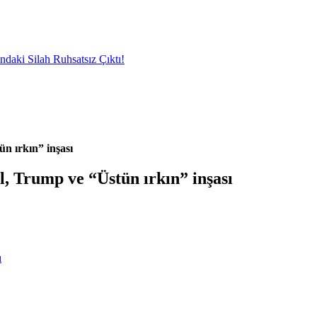
i Silah Ruhsatsız Çıktı!
ün ırkın” inşası
ll, Trump ve “Üstün ırkın” inşası
ı