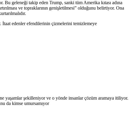
or. Bu geleneği takip eden Trump, sanki tüm Amerika kıtası adına
rılması ve topraklarının genişletilmesi” olduğunu belirtiyor. Ona
rtarılmalıdır.
r. İtaat edenler efendilerinin çizmelerini temizlemeye
ne yaşamlar şekilleniyor ve o yönde insanlar çözüm aramaya itiliyor.
 bunu da kimse umursamıyor