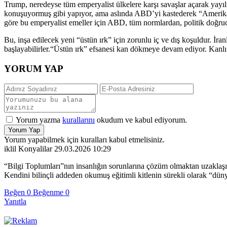
Trump, neredeyse tüm emperyalist ülkelere karşı savaşlar açarak yayı
konuşuyormuş gibi yapıyor, ama aslında ABD’yi kastederek “Amerika, 
göre bu emperyalist emeller için ABD, tüm normlardan, politik doğrucul
Bu, inşa edilecek yeni “üstün ırk” için zorunlu iç ve dış koşuldur. İranl
başlayabilirler.“Üstün ırk” efsanesi kan dökmeye devam ediyor. Kanlı 
YORUM YAP
Yorum yazma
kurallarını
okudum ve kabul ediyorum.
Yorum Yap
Yorum yapabilmek için kuralları kabul etmelisiniz.
iklil Konyalilar
29.03.2026 10:29
“Bilgi Toplumları”nın insanlığın sorunlarına çözüm olmaktan uzaklaşı
Kendini bilinçli addeden okumuş eğitimli kitlenin sürekli olarak “dün
Beğen
0
Beğenme
0
Yanıtla