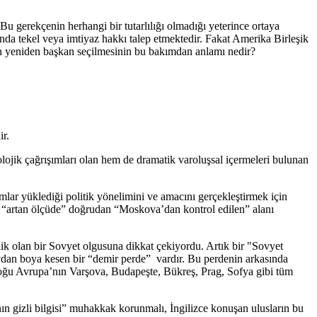
Bu gerekçenin herhangi bir tutarlılığı olmadığı yeterince ortaya
da tekel veya imtiyaz hakkı talep etmektedir. Fakat Amerika Birleşik
ın yeniden başkan seçilmesinin bu bakımdan anlamı nedir?
r.
ojik çağrışımları olan hem de dramatik varoluşsal içermeleri bulunan
mlar yüklediği politik yönelimini ve amacını gerçekleştirmek için
atta “artan ölçüde” doğrudan “Moskova’dan kontrol edilen” alanı
lik olan bir Sovyet olgusuna dikkat çekiyordu. Artık bir "Sovyet
oydan boya kesen bir “demir perde” vardır. Bu perdenin arkasında
e Doğu Avrupa’nın Varşova, Budapeşte, Bükreş, Prag, Sofya gibi tüm
n gizli bilgisi” muhakkak korunmalı, İngilizce konuşan ulusların bu