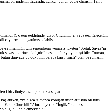
rısal bir iradenin ifadesidir, çünkü “bunun böyle olmasını Tanrı
lmalıdır!), o gün geldiğinde, diyor Churchill, er veya geç geleceğini
li caydırıcılık dayatılmış” olabilsin.
deyse insanlığın tüm zenginliğini verimsiz tüketen “Soğuk Savaş”ın
k savaş doktrine dönüştürülmesi için bir yıl yetmişti bile. Truman,
 bütün dünyada bu doktrinin paraya karşı “zaafı” olan ve ruhlarını
lerci bir zihniyete sahip olmakla suçlar:
nı başlatırken, “yalnızca Almanca konuşan insanlar üstün bir ulus
tadır. Fakat Churchill “Alman” yerine “İngiliz” kelimesini
ar olduğunu iddia etmektedir.”