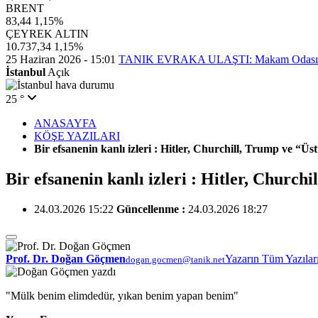
BRENT
83,44
1,15%
ÇEYREK ALTIN
10.737,34
1,15%
25 Haziran 2026 - 15:01
TANIK EVRAKA ULAŞTI: Makam Odasındak
İstanbul
Açık
25 °
ANASAYFA
KÖŞE YAZILARI
Bir efsanenin kanlı izleri : Hitler, Churchill, Trump ve “Üst
Bir efsanenin kanlı izleri : Hitler, Churchi
24.03.2026 15:22
Güncellenme :
24.03.2026 18:27
Prof. Dr. Doğan Göçmen
Yazarın Tüm Yazılar
dogan.gocmen@tanik.net
"Mülk benim elimdedür, yıkan benim yapan benim"