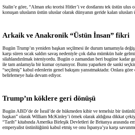
Stalin’e göre, “Alman ırkı teorisi Hitler’i ve dostlarını tek üstün ulus
konuşan ulusların üstün uluslar olarak dünyanın geride kalan uluslar
Arkaik ve Anakronik “Üstün İnsan” fikri
Bugün Trump’ın yeniden başkan seçilmesi ile durum tamamıyla değişmi
karşı süren sıcak saldırı savaş nedeniyle çok daha mümkün hale gelmi
silahlandırılmak isteniyordu. Bugün o zamandan beri bugüne kadar gelişt
ile tam anlamıyla bir kumar oynanıyor. Bunu yaparken de sanki seçkin 
“seçilmiş” kabul edenlerin genel bakışını yansıtmaktadır. Onlara göre
belirlemeye hala devam ediyor.
Trump’ın köklere geri dönüşü
Bugün ABD’de de İsrail’de de hükmeden kibir ve temelsiz bir üstünl
başkan” olarak William McKinley’i örnek olarak aldığına dikkat çekiyo
“Tarih” kitabında Amerika Birleşik Devletleri ile Britanya arasında em
emperyalist üstünlüğünü kabul etmiş ve onu İspanya’ya karşı savunm