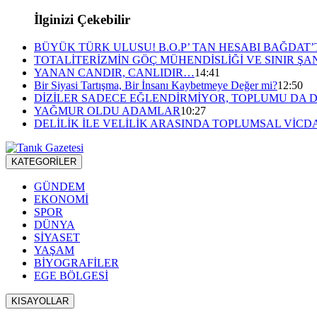
İlginizi Çekebilir
BÜYÜK TÜRK ULUSU! B.O.P’ TAN HESABI BAĞDAT
TOTALİTERİZMİN GÖÇ MÜHENDİSLİĞİ VE SINIR ŞA
YANAN CANDIR, CANLIDIR…
14:41
Bir Siyasi Tartışma, Bir İnsanı Kaybetmeye Değer mi?
12:50
DİZİLER SADECE EĞLENDİRMİYOR, TOPLUMU DA D
YAĞMUR OLDU ADAMLAR
10:27
DELİLİK İLE VELİLİK ARASINDA TOPLUMSAL VİCD
KATEGORİLER
GÜNDEM
EKONOMİ
SPOR
DÜNYA
SİYASET
YAŞAM
BİYOGRAFİLER
EGE BÖLGESİ
KISAYOLLAR