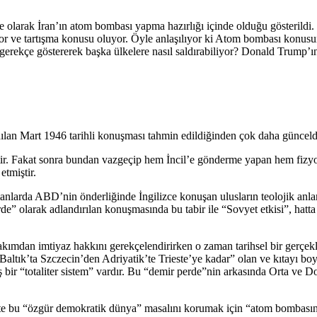
çe olarak İran’ın atom bombası yapma hazırlığı içinde olduğu gösterildi. 
r ve tartışma konusu oluyor. Öyle anlaşılıyor ki Atom bombası konusun
gerekçe göstererek başka ülkelere nasıl saldırabiliyor? Donald Trump’
an Mart 1946 tarihli konuşması tahmin edildiğinden çok daha günceldi
ir. Fakat sonra bundan vazgeçip hem İncil’e gönderme yapan hem fizyol
tmiştir.
manlarda ABD’nin önderliğinde İngilizce konuşan ulusların teolojik anla
 perde” olarak adlandırılan konuşmasında bu tabir ile “Sovyet etkisi”, h
bakımdan imtiyaz hakkını gerekçelendirirken o zaman tarihsel bir gerçek
Baltık’ta Szczecin’den Adriyatik’te Trieste’ye kadar” olan ve kıtayı b
uş bir “totaliter sistem” vardır. Bu “demir perde”nin arkasında Orta v
şte bu “özgür demokratik dünya” masalını korumak için “atom bombasını