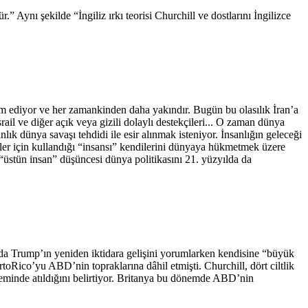
” Aynı şekilde “İngiliz ırkı teorisi Churchill ve dostlarını İngilizce
m ediyor ve her zamankinden daha yakındır. Bugün bu olasılık İran’a
l ve diğer açık veya gizili dolaylı destekçileri... O zaman dünya
lık dünya savaşı tehdidi ile esir alınmak isteniyor. İnsanlığın geleceği
iler için kullandığı “insansı” kendilerini dünyaya hükmetmek üzere
 “üstün insan” düşüncesi dünya politikasını 21. yüzyılda da
da Trump’ın yeniden iktidara gelişini yorumlarken kendisine “büyük
oRico’yu ABD’nin topraklarına dâhil etmişti. Churchill, dört ciltlik
öneminde atıldığını belirtiyor. Britanya bu dönemde ABD’nin