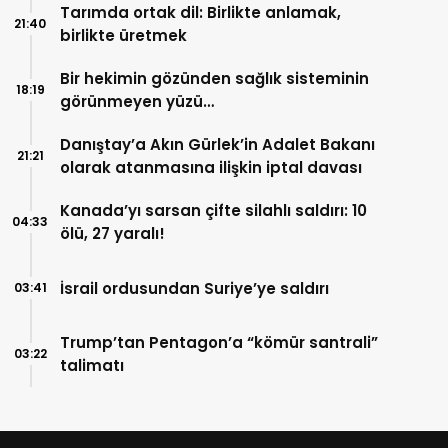
Tarımda ortak dil: Birlikte anlamak,
21:40
birlikte üretmek
Bir hekimin gözünden sağlık sisteminin
18:19
görünmeyen yüzü…
Danıştay’a Akın Gürlek’in Adalet Bakanı
21:21
olarak atanmasına ilişkin iptal davası
Kanada’yı sarsan çifte silahlı saldırı: 10
04:33
ölü, 27 yaralı!
İsrail ordusundan Suriye’ye saldırı
03:41
Trump’tan Pentagon’a “kömür santrali”
03:22
talimatı