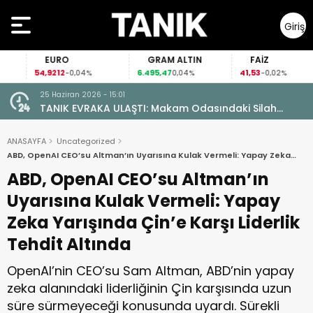
Giriş
Yap
EURO
GRAM ALTIN
FAİZ
54,9212
6.495,47
41,53
-0,04%
0,04%
-0,02%
25 Haziran 2026 - 15:01
TANIK EVRAKA ULAŞTI: Makam Odasındaki Silah
Ruhsatsız Çıktı!
ANASAYFA
Uncategorized
ABD, OpenAI CEO’su Altman’ın Uyarısına Kulak Vermeli: Yapay Zeka
Yarışında Çin’e Karşı Liderlik Tehdit Altında
ABD, OpenAI CEO’su Altman’ın
Uyarısına Kulak Vermeli: Yapay
Zeka Yarışında Çin’e Karşı Liderlik
Tehdit Altında
OpenAI’nin CEO’su Sam Altman, ABD’nin yapay
zeka alanındaki liderliğinin Çin karşısında uzun
süre sürmeyeceği konusunda uyardı. Sürekli