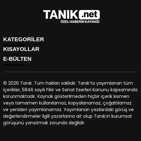
KATEGORİLER
KISAYOLLAR
GÜNDEM
E-BÜLTEN
EKONOMİ
NÖBETÇİ ECZANELER
SPOR
HAVA DURUMU
DÜNYA
NAMAZ VAKİTLERİ
SİYASET
© 2026 Tanık. Tüm hakları saklıdır. Tanık’ta yayımlanan tüm
TRAFİK DURUMU
YAŞAM
içerikler, 5846 sayılı Fikir ve Sanat Eserleri Kanunu kapsamında
PUAN DURUMU
tanik.net
e-bültenine abone olarak, tarafınıza haber, duyuru
BİYOGRAFİLER
korunmaktadır. Kaynak gösterilmeden hiçbir içerik kısmen
PİYASALAR
ve kampanya içerikli e-postaların gönderilmesini kabul etmiş
EGE BÖLGESİ
veya tamamen kullanılamaz, kopyalanamaz, çoğaltılamaz
HİSSELER
olursunuz.
ve yeniden yayımlanamaz. Yayımlanan yazılardaki görüş ve
PARİTELER
değerlendirmeler ilgili yazarlarına ait olup Tanık’ın kurumsal
KÜNYE
görüşünü yansıtmak zorunda değildir.
İLETİŞİM