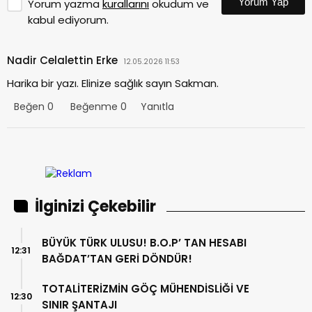
Yorum Yap
Yorum yazma
kurallarını
okudum ve
kabul ediyorum.
Nadir Celalettin Erke
12.05.2026 11:53
Harika bir yazı. Elinize sağlık sayın Sakman.
Beğen
0
Beğenme
0
Yanıtla
İlginizi Çekebilir
BÜYÜK TÜRK ULUSU! B.O.P’ TAN HESABI
12:31
BAĞDAT’TAN GERİ DÖNDÜR!
TOTALİTERİZMİN GÖÇ MÜHENDİSLİĞİ VE
12:30
SINIR ŞANTAJI