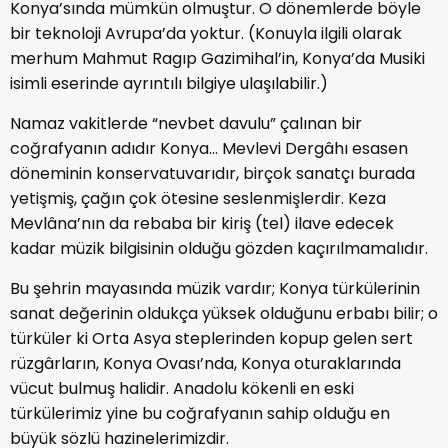
Konya’sında mümkün olmuştur. O dönemlerde böyle
bir teknoloji Avrupa’da yoktur. (Konuyla ilgili olarak
merhum Mahmut Ragıp Gazimihal’in, Konya’da Musiki
isimli eserinde ayrıntılı bilgiye ulaşılabilir.)
Namaz vakitlerde “nevbet davulu” çalınan bir
coğrafyanın adıdır Konya… Mevlevi Dergâhı esasen
döneminin konservatuvarıdır, birçok sanatçı burada
yetişmiş, çağın çok ötesine seslenmişlerdir. Keza
Mevlâna’nın da rebaba bir kiriş (tel) ilave edecek
kadar müzik bilgisinin olduğu gözden kaçırılmamalıdır.
Bu şehrin mayasında müzik vardır; Konya türkülerinin
sanat değerinin oldukça yüksek olduğunu erbabı bilir; o
türküler ki Orta Asya steplerinden kopup gelen sert
rüzgârların, Konya Ovası’nda, Konya oturaklarında
vücut bulmuş halidir. Anadolu kökenli en eski
türkülerimiz yine bu coğrafyanın sahip olduğu en
büyük sözlü hazinelerimizdir.