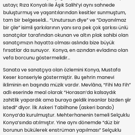
ustayı; Rıza Konyalı ile Âşık Salihi’yi aynı sahnede
buluşturmuş ve yaşantılarından kesitler sunmuştum,
tam bir belgeseldi… “Unutursun diye” ve “Dayanılmaz
bir çile” isimli şarkılarının yanı sıra pek çok şarkısı ünlü
sanatçılar tarafından okunan ve altın plak sahibi olan
sanatçımızın hayatta olması aslında bize büyük
fırsatlar da sunuyor. Konya, en azından evladına olan
vefa borcunu göstermelidir…
Sanata ve sanatçıya olan özlemini Konya, Mustafa
Keser konseriyle göstermiştir. Bu şehrin manevi
ikliminin en başında müzik vardır. Mevlâna, “Fihi Ma Fih”
adlı eserinde meal olarak “Horasan’da kalsaydık
zahitlik yapardık ama buraya geldik insanlar bizden şiir
istedi” diyor. İlk Askeri Tabilhane (askeri bando)
Konya’da kurulmuştur. Mehterhanenin temeli Selçuklu
Konya’sında atılmıştır. Yine aynı dönemde “düz bir
borunun bükülerek enstrüman yapılması” Selçuklu