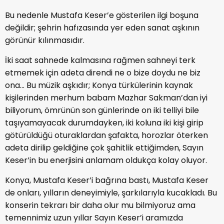
Bu nedenle Mustafa Keser’e gösterilen ilgi boşuna
değildir; şehrin hafızasında yer eden sanat aşkının
görünür kılınmasıdır.
İki saat sahnede kalmasına rağmen sahneyi terk
etmemek için adeta direndi ne o bize doydu ne biz
ona… Bu müzik aşkıdır; Konya türkülerinin kaynak
kişilerinden merhum babam Mazhar Sakman’dan iyi
biliyorum, ömrünün son günlerinde on iki telliyi bile
taşıyamayacak durumdayken, iki koluna iki kişi girip
götürüldüğü oturaklardan şafakta, horozlar öterken
adeta dirilip geldiğine çok şahitlik ettiğimden, Sayın
Keser’in bu enerjisini anlamam oldukça kolay oluyor.
Konya, Mustafa Keser’i bağrına bastı, Mustafa Keser
de onları, yılların deneyimiyle, şarkılarıyla kucakladı. Bu
konserin tekrarı bir daha olur mu bilmiyoruz ama
temennimiz uzun yıllar Sayın Keser’i aramızda