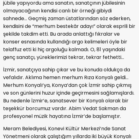
jübile yapıyordu ama sanatın, sanatçının jübilesinin
olmayacağının kendisi canlı bir örneği gibiydi
sahnede… Geçmiş zaman üstatlarından söz ederken,
kendisini de “merhum bestekâr adayı” olarak esprili bir
şekilde takdim etti. Bu arada anlattığı fıkralar ve
konser esnasında kullandığı argo kelimeleri öyle bir
telaffuz etti ki hiç argoluğu kalmadı. O, 81 yaşındaki
genç sanatçı, yüreklerimizi tekrar, tekrar fethetti…
İzmir, sanatçıya sahip çıkar ve bu konuda oldukça da
vefalıdır. Aklıma hemen merhum Rıza Konyalı geldi…
Merhum Konyalı’ya, Konya’dan çok İzmir sahip çıkmış
ve son günlerini huzur içinde geçirmesini sağlamışlardı.
Bu nedenle İzmir’e, sanatsever bir Konyalı olarak bir
teşekkür borcumuz vardır. Abim Vedat Sakman da
profesyonel müzik hayatına İzmir’de başlamıştır.
Meram Belediyesi, Konevi Kültür Merkezi’nde Sanat
Yönetmeni olarak çalıştığım yıllarda iki büyük Konyalı