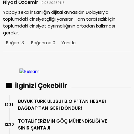
Niyazi Özdemir
10.05.2026 14:16
Yapay zeka insanlığın dijital aynasıdır. Dolayısıyla
toplumdaki cinsiyetçiliği yansıtır. Tam tarafsızlık için
toplumdaki cinsiyet ayrımcılığının ortadan kalkması
gerekir.
Beğen
13
Beğenme
0
Yanıtla
İlginizi Çekebilir
BÜYÜK TÜRK ULUSU! B.O.P’ TAN HESABI
12:31
BAĞDAT’TAN GERİ DÖNDÜR!
TOTALİTERİZMİN GÖÇ MÜHENDİSLİĞİ VE
12:30
SINIR ŞANTAJI