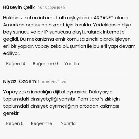
Hüseyin Çelik
08.05.2026 19:39
Haklısınız zaten internet altmışlı yıllarda ARPANET olarak
Amerikan ordusuna hizmet için kuruldu. Yedeklensin diye
beş sunucu ve bir IP sunucusu oluşturularak internete
geçildi. Bu mekanizma emir komuta zinciri olarak işleyen
eril bir yapıdır. yapay zeka oluşumları ile bu eril yapı devam
ediliyor.
Beğen
14
Beğenme
0
Yanıtla
Niyazi Özdemir
10.05.2026 14:11
Yapay zeka insanlığın dijital aynasıdır. Dolayısıyla
toplumdaki cinsiyetçiliği yansıtır. Tam tarafsızlık için
toplumdaki cinsiyet ayrımcılığının ortadan kalkması
gerekir.
Beğen
5
Beğenme
1
Yanıtla