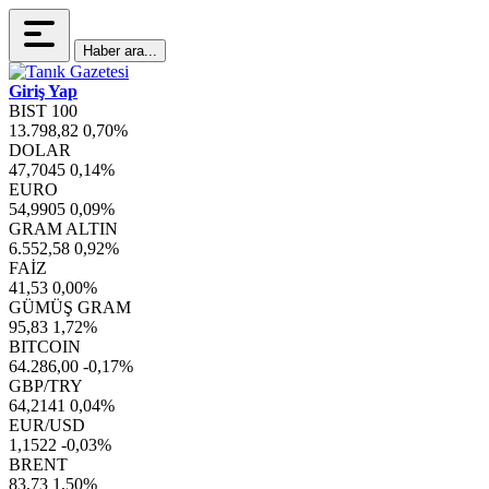
Haber ara...
Giriş Yap
BIST 100
13.798,82
0,70%
DOLAR
47,7045
0,14%
EURO
54,9905
0,09%
GRAM ALTIN
6.552,58
0,92%
FAİZ
41,53
0,00%
GÜMÜŞ GRAM
95,83
1,72%
BITCOIN
64.286,00
-0,17%
GBP/TRY
64,2141
0,04%
EUR/USD
1,1522
-0,03%
BRENT
83,73
1,50%