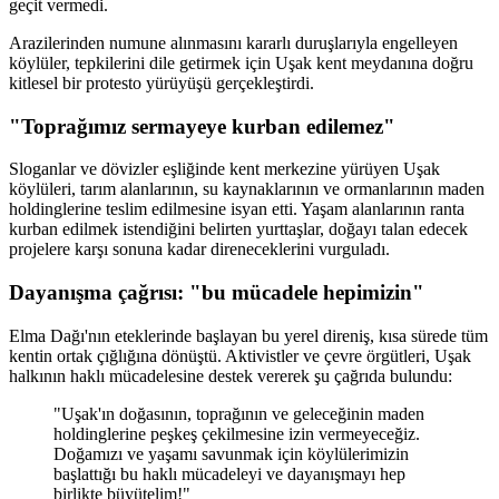
geçit vermedi.
​Arazilerinden numune alınmasını kararlı duruşlarıyla engelleyen
köylüler, tepkilerini dile getirmek için Uşak kent meydanına doğru
kitlesel bir protesto yürüyüşü gerçekleştirdi.
​"Toprağımız sermayeye kurban edilemez"
​Sloganlar ve dövizler eşliğinde kent merkezine yürüyen Uşak
köylüleri, tarım alanlarının, su kaynaklarının ve ormanlarının maden
holdinglerine teslim edilmesine isyan etti. Yaşam alanlarının ranta
kurban edilmek istendiğini belirten yurttaşlar, doğayı talan edecek
projelere karşı sonuna kadar direneceklerini vurguladı.
​Dayanışma çağrısı: "bu mücadele hepimizin"
​Elma Dağı'nın eteklerinde başlayan bu yerel direniş, kısa sürede tüm
kentin ortak çığlığına dönüştü. Aktivistler ve çevre örgütleri, Uşak
halkının haklı mücadelesine destek vererek şu çağrıda bulundu:
​"Uşak'ın doğasının, toprağının ve geleceğinin maden
holdinglerine peşkeş çekilmesine izin vermeyeceğiz.
Doğamızı ve yaşamı savunmak için köylülerimizin
başlattığı bu haklı mücadeleyi ve dayanışmayı hep
birlikte büyütelim!"