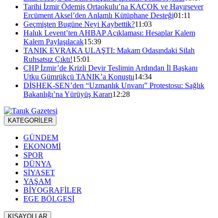
Tarihi İzmir Ödemiş Ortaokulu’na KAÇOK ve Hayırsever
Ercüment Aksel’den Anlamlı Kütüphane Desteği
01:11
Geçmişten Bugüne Neyi Kaybettik?
11:03
Haluk Levent’ten AHBAP Açıklaması: Hesaplar Kalem
Kalem Paylaşılacak
15:39
TANIK EVRAKA ULAŞTI: Makam Odasındaki Silah
Ruhsatsız Çıktı!
15:01
CHP İzmir’de Krizli Devir Teslimin Ardından İl Başkanı
Utku Gümrükçü TANIK’a Konuştu
14:34
DİŞHEK-SEN’den “Uzmanlık Unvanı” Protestosu: Sağlık
Bakanlığı’na Yürüyüş Kararı
12:28
KATEGORİLER
GÜNDEM
EKONOMİ
SPOR
DÜNYA
SİYASET
YAŞAM
BİYOGRAFİLER
EGE BÖLGESİ
KISAYOLLAR