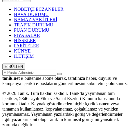
NÖBETÇİ ECZANELER
HAVA DURUMU
NAMAZ VAKİTLERİ
TRAFİK DURUMU
PUAN DURUMU
PİYASALAR
HİSSELER
PARİTELER
KÜNYE
İLETİŞİM
E-BÜLTEN
tanik.net
e-bültenine abone olarak, tarafınıza haber, duyuru ve
kampanya içerikli e-postaların gönderilmesini kabul etmiş olursunuz.
© 2026 Tanık. Tüm hakları saklıdır. Tanık’ta yayımlanan tüm
içerikler, 5846 sayılı Fikir ve Sanat Eserleri Kanunu kapsamında
korunmaktadır. Kaynak gösterilmeden hiçbir içerik kısmen veya
tamamen kullanılamaz, kopyalanamaz, çoğaltılamaz ve yeniden
yayımlanamaz. Yayımlanan yazılardaki görüş ve değerlendirmeler
ilgili yazarlarına ait olup Tanık’ın kurumsal görüşünü yansıtmak
zorunda değildir.