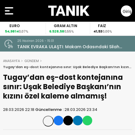
Giriş
Yap
EURO
GRAM ALTIN
FAİZ
54,9814
6.528,58
41,53
0,07%
0,55%
0,00%
25 Haziran 2026 - 15:01
TANIK EVRAKA ULAŞTI: Makam Odasındaki Silah
Ruhsatsız Çıktı!
ANASAYFA
GÜNDEM
Tugay’dan eş-dost kontejanına sınır: Uşak Belediye Başkanı’nın kızını
özel kaleme almamış!
Tugay’dan eş-dost kontejanına
sınır: Uşak Belediye Başkanı’nın
kızını özel kaleme almamış!
28.03.2026 22:18
Güncellenme :
28.03.2026 23:34