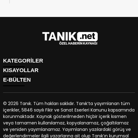
giderilsin, ikinci hak tanınsın”
KATEGORİLER
KISAYOLLAR
GÜNDEM
E-BÜLTEN
EKONOMİ
NÖBETÇİ ECZANELER
SPOR
HAVA DURUMU
DÜNYA
NAMAZ VAKİTLERİ
SİYASET
© 2026 Tanık. Tüm hakları saklıdır. Tanık’ta yayımlanan tüm
TRAFİK DURUMU
YAŞAM
içerikler, 5846 sayılı Fikir ve Sanat Eserleri Kanunu kapsamında
PUAN DURUMU
tanik.net
e-bültenine abone olarak, tarafınıza haber, duyuru
BİYOGRAFİLER
korunmaktadır. Kaynak gösterilmeden hiçbir içerik kısmen
PİYASALAR
ve kampanya içerikli e-postaların gönderilmesini kabul etmiş
EGE BÖLGESİ
veya tamamen kullanılamaz, kopyalanamaz, çoğaltılamaz
HİSSELER
olursunuz.
ve yeniden yayımlanamaz. Yayımlanan yazılardaki görüş ve
PARİTELER
değerlendirmeler ilgili yazarlarına ait olup Tanık’ın kurumsal
KÜNYE