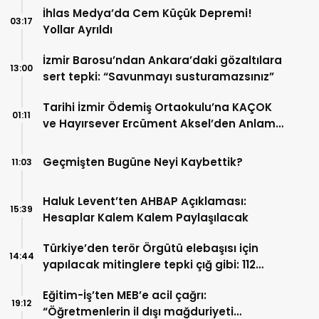
İhlas Medya’da Cem Küçük Depremi!
03:17
Yollar Ayrıldı
İzmir Barosu’ndan Ankara’daki gözaltılara
13:00
sert tepki: “Savunmayı susturamazsınız”
Tarihi İzmir Ödemiş Ortaokulu’na KAÇOK
01:11
ve Hayırsever Ercüment Aksel’den Anlamlı
Kütüphane Desteği
Geçmişten Bugüne Neyi Kaybettik?
11:03
Haluk Levent’ten AHBAP Açıklaması:
15:39
Hesaplar Kalem Kalem Paylaşılacak
Türkiye’den terör Örgütü elebaşısı için
14:44
yapılacak mitinglere tepki çığ gibi: 112
İsimden ortak deklarasyon
Eğitim-İş’ten MEB’e acil çağrı:
19:12
“Öğretmenlerin il dışı mağduriyeti