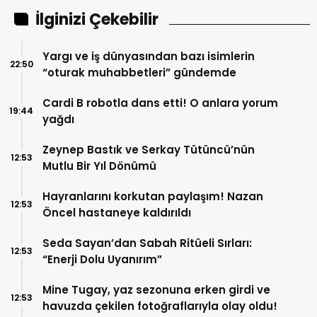
İlginizi Çekebilir
Yargı ve iş dünyasından bazı isimlerin
22:50
“oturak muhabbetleri” gündemde
Cardi B robotla dans etti! O anlara yorum
19:44
yağdı
Zeynep Bastık ve Serkay Tütüncü’nün
12:53
Mutlu Bir Yıl Dönümü
Hayranlarını korkutan paylaşım! Nazan
12:53
Öncel hastaneye kaldırıldı
Seda Sayan’dan Sabah Ritüeli Sırları:
12:53
“Enerji Dolu Uyanırım”
Mine Tugay, yaz sezonuna erken girdi ve
12:53
havuzda çekilen fotoğraflarıyla olay oldu!