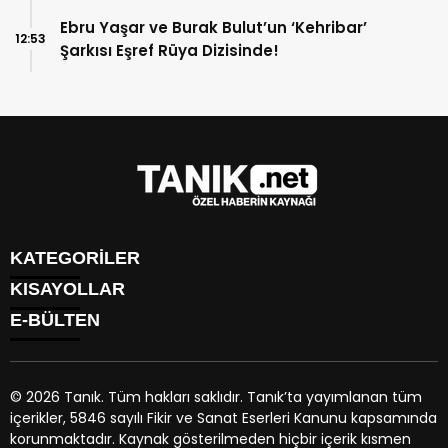
Ebru Yaşar ve Burak Bulut’un ‘Kehribar’
12:53
Şarkısı Eşref Rüya Dizisinde!
KATEGORİLER
KISAYOLLAR
GÜNDEM
E-BÜLTEN
EKONOMİ
NÖBETÇİ ECZANELER
SPOR
HAVA DURUMU
DÜNYA
NAMAZ VAKİTLERİ
SİYASET
© 2026 Tanık. Tüm hakları saklıdır. Tanık’ta yayımlanan tüm
TRAFİK DURUMU
YAŞAM
içerikler, 5846 sayılı Fikir ve Sanat Eserleri Kanunu kapsamında
PUAN DURUMU
tanik.net
e-bültenine abone olarak, tarafınıza haber, duyuru
BİYOGRAFİLER
korunmaktadır. Kaynak gösterilmeden hiçbir içerik kısmen
PİYASALAR
ve kampanya içerikli e-postaların gönderilmesini kabul etmiş