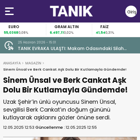
Giriş
Yap
EURO
GRAM ALTIN
FAİZ
55,0368
6.497,11
41,54
0,08%
0,02%
0,31%
25 Haziran 2026 - 15:01
TANIK EVRAKA ULAŞTI: Makam Odasındaki Silah
Ruhsatsız Çıktı!
ANASAYFA
MAGAZİN
Sinem Ünsal ve Berk Cankat Aşk Dolu Bir Kutlamayla Gündemde!
Sinem Ünsal ve Berk Cankat Aşk
Dolu Bir Kutlamayla Gündemde!
Uzak Şehir’in ünlü oyuncusu Sinem Ünsal,
sevgilisi Berk Cankat’ın doğum gününü
kutlayarak aşklarını gözler önüne serdi.
12.05.2025 12:53
Güncellenme :
12.05.2025 12:55