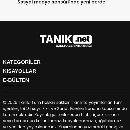
Sosyal medya sansüründe yeni perde
KATEGORİLER
KISAYOLLAR
GÜNDEM
E-BÜLTEN
EKONOMİ
NÖBETÇİ ECZANELER
SPOR
HAVA DURUMU
DÜNYA
NAMAZ VAKİTLERİ
SİYASET
© 2026 Tanık. Tüm hakları saklıdır. Tanık’ta yayımlanan tüm
TRAFİK DURUMU
YAŞAM
içerikler, 5846 sayılı Fikir ve Sanat Eserleri Kanunu kapsamında
PUAN DURUMU
tanik.net
e-bültenine abone olarak, tarafınıza haber, duyuru
BİYOGRAFİLER
korunmaktadır. Kaynak gösterilmeden hiçbir içerik kısmen
PİYASALAR
ve kampanya içerikli e-postaların gönderilmesini kabul etmiş
EGE BÖLGESİ
veya tamamen kullanılamaz, kopyalanamaz, çoğaltılamaz
HİSSELER
olursunuz.
ve yeniden yayımlanamaz. Yayımlanan yazılardaki görüş ve
PARİTELER