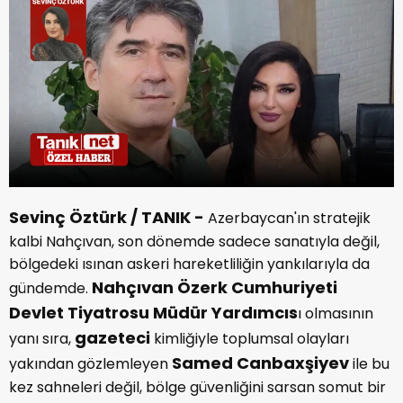
Sevinç Öztürk / TANIK -
Azerbaycan'ın stratejik
kalbi Nahçıvan, son dönemde sadece sanatıyla değil,
bölgedeki ısınan askeri hareketliliğin yankılarıyla da
Nahçıvan Özerk Cumhuriyeti
gündemde.
Devlet Tiyatrosu Müdür Yardımcıs
ı olmasının
gazeteci
yanı sıra,
kimliğiyle toplumsal olayları
Samed Canbaxşiyev
yakından gözlemleyen
ile bu
kez sahneleri değil, bölge güvenliğini sarsan somut bir