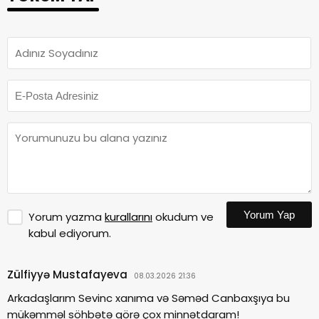
Yorum Yap
Yorum yazma
kurallarını
okudum ve
kabul ediyorum.
Zülfiyyə Mustafayeva
08.03.2026 21:36
Arkadaşlarım Sevinc xanıma və Səməd Canbaxşıya bu
mükəmməl söhbətə görə çox minnətdaram!