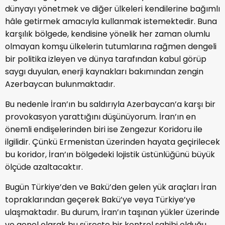
dünyayı yönetmek ve diğer ülkeleri kendilerine bağımlı
hâle getirmek amacıyla kullanmak istemektedir. Buna
karşılık bölgede, kendisine yönelik her zaman olumlu
olmayan komşu ülkelerin tutumlarına rağmen dengeli
bir politika izleyen ve dünya tarafından kabul görüp
saygı duyulan, enerji kaynakları bakımından zengin
Azerbaycan bulunmaktadır.
Bu nedenle İran’ın bu saldırıyla Azerbaycan’a karşı bir
provokasyon yarattığını düşünüyorum. İran’ın en
önemli endişelerinden biri ise Zengezur Koridoru ile
ilgilidir. Çünkü Ermenistan üzerinden hayata geçirilecek
bu koridor, İran’ın bölgedeki lojistik üstünlüğünü büyük
ölçüde azaltacaktır.
Bugün Türkiye’den ve Bakü’den gelen yük araçları İran
topraklarından geçerek Bakü’ye veya Türkiye’ye
ulaşmaktadır. Bu durum, İran’ın taşınan yükler üzerinde
ve genel olarak bu süreçte bir kontrol sahibi olduğu