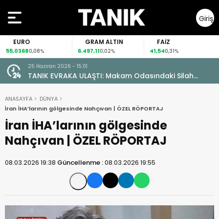
Giriş
Yap
GRAM ALTIN
FAİZ
GÜMÜ
6.497,11
41,54
95,05
0,08%
0,02%
0,31%
0,12
25 Haziran 2026 - 15:01
TANIK EVRAKA ULAŞTI: Makam Odasındaki Silah
Ruhsatsız Çıktı!
ANASAYFA
DÜNYA
İran İHA’larının gölgesinde Nahçıvan | ÖZEL RÖPORTAJ
İran İHA’larının gölgesinde
Nahçıvan | ÖZEL RÖPORTAJ
08.03.2026 19:38
Güncellenme :
08.03.2026 19:55