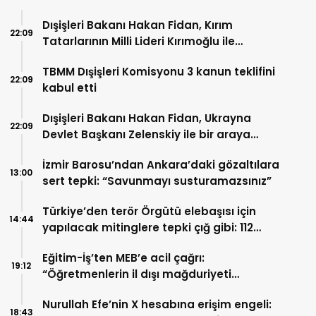
Dışişleri Bakanı Hakan Fidan, Kırım
22:09
Tatarlarının Milli Lideri Kırımoğlu ile
görüştü
TBMM Dışişleri Komisyonu 3 kanun teklifini
22:09
kabul etti
Dışişleri Bakanı Hakan Fidan, Ukrayna
22:09
Devlet Başkanı Zelenskiy ile bir araya
geldi
İzmir Barosu’ndan Ankara’daki gözaltılara
13:00
sert tepki: “Savunmayı susturamazsınız”
Türkiye’den terör Örgütü elebaşısı için
14:44
yapılacak mitinglere tepki çığ gibi: 112
İsimden ortak deklarasyon
Eğitim-İş’ten MEB’e acil çağrı:
19:12
“Öğretmenlerin il dışı mağduriyeti
giderilsin, ikinci hak tanınsın”
Nurullah Efe’nin X hesabına erişim engeli:
18:43