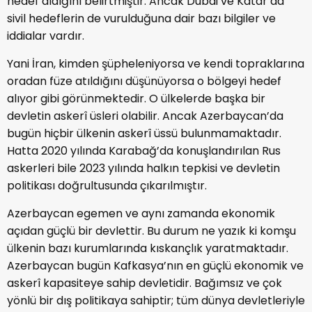
hedef aldığını belirtmiştir. Ancak Dubai ve Katar’da
sivil hedeflerin de vurulduğuna dair bazı bilgiler ve
iddialar vardır.
Yani İran, kimden şüpheleniyorsa ve kendi topraklarına
oradan füze atıldığını düşünüyorsa o bölgeyi hedef
alıyor gibi görünmektedir. O ülkelerde başka bir
devletin askerî üsleri olabilir. Ancak Azerbaycan’da
bugün hiçbir ülkenin askerî üssü bulunmamaktadır.
Hatta 2020 yılında Karabağ’da konuşlandırılan Rus
askerleri bile 2023 yılında halkın tepkisi ve devletin
politikası doğrultusunda çıkarılmıştır.
Azerbaycan egemen ve aynı zamanda ekonomik
açıdan güçlü bir devlettir. Bu durum ne yazık ki komşu
ülkenin bazı kurumlarında kıskançlık yaratmaktadır.
Azerbaycan bugün Kafkasya’nın en güçlü ekonomik ve
askerî kapasiteye sahip devletidir. Bağımsız ve çok
yönlü bir dış politikaya sahiptir; tüm dünya devletleriyle