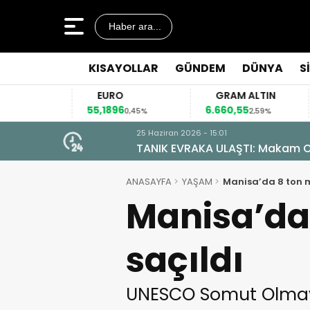
Haber ara...
KISAYOLLAR
GÜNDEM
DÜNYA
S
EURO
GRAM ALTIN
55,1896
6.660,55
41
2%
0,45%
2,59%
25 Haziran 2026 - 15:01
TANIK EVRAKA ULAŞTI: Makam Od
ANASAYFA
YAŞAM
Manisa’da 8 ton 
Manisa’da
saçıldı
UNESCO Somut Olmayan 