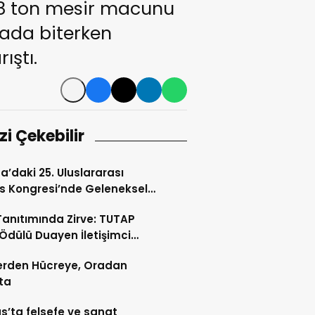
, 8 ton mesir macunu
kada biterken
ıştı.
izi Çekebilir
a’daki 25. Uluslararası
s Kongresi’nde Geleneksel
Sanatı Rüzgarı: Sultan
Tanıtımında Zirve: TUTAP
an Öyekçin Ebru Sanatıyla
Ödülü Duayen İletişimci
izi Temsil Ediyor
Ergin’in Oldu
erden Hücreye, Oradan
ta
s’ta felsefe ve sanat