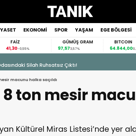
İYASET
EKONOMİ
SPOR
YAŞAM
EGE BÖLGESİ
FAİZ
GÜMÜŞ GRAM
BITCOIN
,30
97,57
64.844,00
-0,55%
3,57%
0,70%
asındaki Silah Ruhsatsız Çıktı!
mesir macunu halka saçıldı
 8 ton mesir mac
Kültürel Miras Listesi’nde yer alan