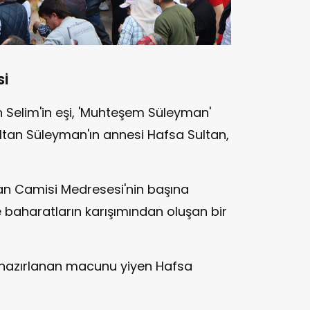
Sİ
 Selim'in eşi, 'Muhteşem Süleyman'
ltan Süleyman'ın annesi Hafsa Sultan,
tan Camisi Medresesi'nin başına
ve baharatların karışımından oluşan bir
k, hazırlanan macunu yiyen Hafsa