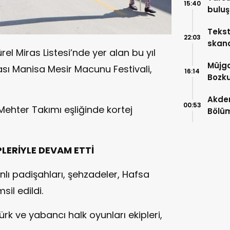
15:40
buluş
öncül
Tekst
22:03
skand
 Miras Listesi’nde yer alan bu yıl
dosyas
Müjga
ası Manisa Mesir Macunu Festivali,
16:14
Bozku
Akden
00:53
Mehter Takımı eşliğinde kortej
Bölüm
Mezun
LERİYLE DEVAM ETTİ
lı padişahları, şehzadeler, Hafsa
il edildi.
k ve yabancı halk oyunları ekipleri,