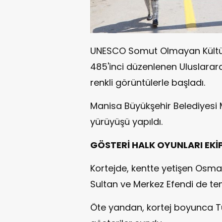
UNESCO Somut Olmayan Kültürel
485'inci düzenlenen Uluslarar
renkli görüntülerle başladı.
Manisa Büyükşehir Belediyesi 
yürüyüşü yapıldı.
GÖSTERİ HALK OYUNLARI EKİP
Kortejde, kentte yetişen Osman
Sultan ve Merkez Efendi de tems
Öte yandan, kortej boyunca Tür