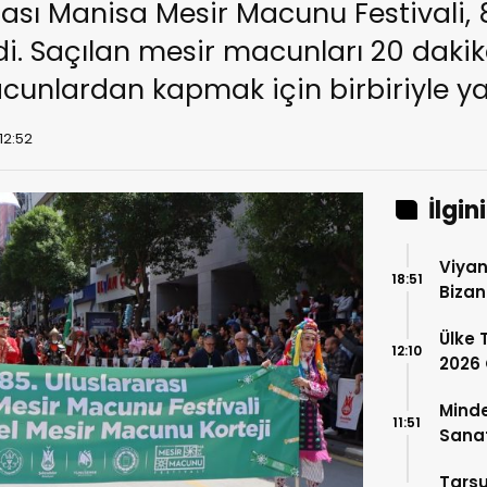
rası Manisa Mesir Macunu Festivali
di. Saçılan mesir macunları 20 daki
cunlardan kapmak için birbiriyle yar
12:52
İlgin
Viyan
18:51
Bizan
Türk 
Ülke 
Nagih
12:10
2026 
Ülkem
Banu 
Mind
11:51
Sana
Tarsu