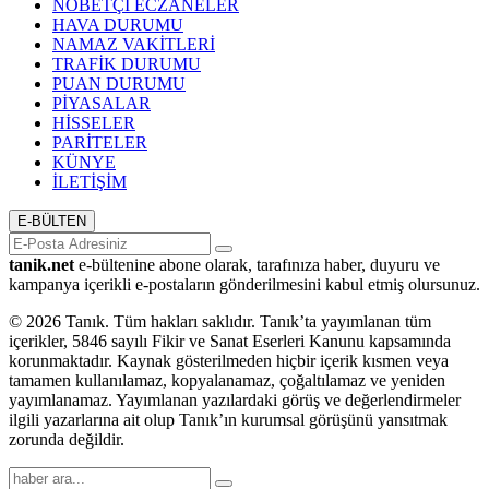
NÖBETÇİ ECZANELER
HAVA DURUMU
NAMAZ VAKİTLERİ
TRAFİK DURUMU
PUAN DURUMU
PİYASALAR
HİSSELER
PARİTELER
KÜNYE
İLETİŞİM
E-BÜLTEN
tanik.net
e-bültenine abone olarak, tarafınıza haber, duyuru ve
kampanya içerikli e-postaların gönderilmesini kabul etmiş olursunuz.
© 2026 Tanık. Tüm hakları saklıdır. Tanık’ta yayımlanan tüm
içerikler, 5846 sayılı Fikir ve Sanat Eserleri Kanunu kapsamında
korunmaktadır. Kaynak gösterilmeden hiçbir içerik kısmen veya
tamamen kullanılamaz, kopyalanamaz, çoğaltılamaz ve yeniden
yayımlanamaz. Yayımlanan yazılardaki görüş ve değerlendirmeler
ilgili yazarlarına ait olup Tanık’ın kurumsal görüşünü yansıtmak
zorunda değildir.