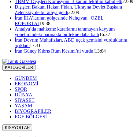
TBMM Dışişleri Komisyonu 3 kanun teklifini kabul etti
22:09
Dışişleri Bakanı Hakan Fidan, Ukrayna Devlet Başkanı
Zelenskiy ile bir araya geldi
22:09
İran İHA’larının gölgesinde Nahçıvan | ÖZEL
RÖPORTAJ
19:38
Antalya’da mahkeme kararlarını tanımayan kayyum
yönetimindeki barınakta bir tekne daha battı
16:37
İran Devrim Muhafızları, ABD uçak gemisini vurduklarını
açıkladı
17:31
İran Güney Kıbrıs Rum Kesimi’ni vurdu!
13:04
KATEGORİLER
GÜNDEM
EKONOMİ
SPOR
DÜNYA
SİYASET
YAŞAM
BİYOGRAFİLER
EGE BÖLGESİ
KISAYOLLAR