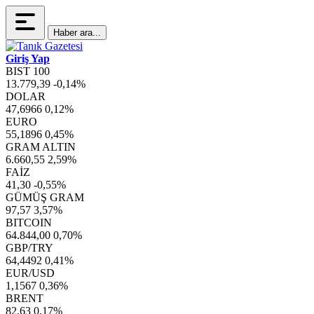
Haber ara...
Giriş Yap
BIST 100
13.779,39
-0,14%
DOLAR
47,6966
0,12%
EURO
55,1896
0,45%
GRAM ALTIN
6.660,55
2,59%
FAİZ
41,30
-0,55%
GÜMÜŞ GRAM
97,57
3,57%
BITCOIN
64.844,00
0,70%
GBP/TRY
64,4492
0,41%
EUR/USD
1,1567
0,36%
BRENT
82,63
0,17%