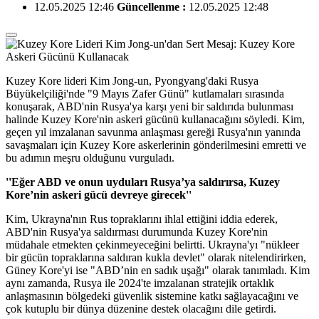
12.05.2025 12:46
Güncellenme :
12.05.2025 12:48
Kuzey Kore lideri Kim Jong-un, Pyongyang'daki Rusya
Büyükelçiliği'nde "9 Mayıs Zafer Günü" kutlamaları sırasında
konuşarak, ABD'nin Rusya'ya karşı yeni bir saldırıda bulunması
halinde Kuzey Kore'nin askeri gücünü kullanacağını söyledi. Kim,
geçen yıl imzalanan savunma anlaşması gereği Rusya'nın yanında
savaşmaları için Kuzey Kore askerlerinin gönderilmesini emretti ve
bu adımın meşru olduğunu vurguladı.
''Eğer ABD ve onun uyduları Rusya’ya saldırırsa, Kuzey
Kore’nin askeri gücü devreye girecek''
Kim, Ukrayna'nın Rus topraklarını ihlal ettiğini iddia ederek,
ABD'nin Rusya'ya saldırması durumunda Kuzey Kore'nin
müdahale etmekten çekinmeyeceğini belirtti. Ukrayna'yı "nükleer
bir gücün topraklarına saldıran kukla devlet" olarak nitelendirirken,
Güney Kore'yi ise "ABD’nin en sadık uşağı" olarak tanımladı. Kim
aynı zamanda, Rusya ile 2024'te imzalanan stratejik ortaklık
anlaşmasının bölgedeki güvenlik sistemine katkı sağlayacağını ve
çok kutuplu bir dünya düzenine destek olacağını dile getirdi.