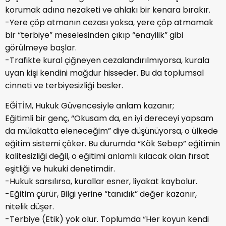
korumak adına nezaketi ve ahlakı bir kenara bırakır.
-Yere çöp atmanın cezası yoksa, yere çöp atmamak
bir “terbiye” meselesinden çıkıp “enayilik” gibi
görülmeye başlar.
-Trafikte kural çiğneyen cezalandırılmıyorsa, kurala
uyan kişi kendini mağdur hisseder. Bu da toplumsal
cinneti ve terbiyesizliği besler.
EĞİTİM, Hukuk Güvencesiyle anlam kazanır;
Eğitimli bir genç, “Okusam da, en iyi dereceyi yapsam
da mülakatta eleneceğim” diye düşünüyorsa, o ülkede
eğitim sistemi çöker. Bu durumda “Kök Sebep” eğitimin
kalitesizliği değil, o eğitimi anlamlı kılacak olan fırsat
eşitliği ve hukuki denetimdir.
-Hukuk sarsılırsa, kurallar esner, liyakat kaybolur.
-Eğitim çürür, Bilgi yerine “tanıdık” değer kazanır,
nitelik düşer.
-Terbiye (Etik) yok olur. Toplumda “Her koyun kendi