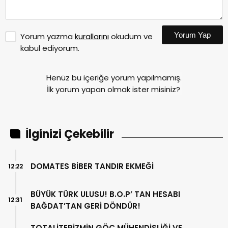
Yorum Yap
Yorum yazma
kurallarını
okudum ve
kabul ediyorum.
Henüz bu içeriğe yorum yapılmamış.
İlk yorum yapan olmak ister misiniz?
İlginizi Çekebilir
DOMATES BİBER TANDIR EKMEĞİ
12:22
BÜYÜK TÜRK ULUSU! B.O.P’ TAN HESABI
12:31
BAĞDAT’TAN GERİ DÖNDÜR!
TOTALİTERİZMİN GÖÇ MÜHENDİSLİĞİ VE