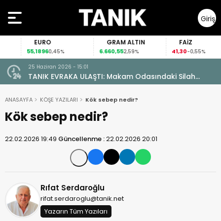
Giriş
Yap
EURO
GRAM ALTIN
FAİZ
55,1896
6.660,55
41,30
0,45%
2,59%
-0,55%
25 Haziran 2026 - 15:01
TANIK EVRAKA ULAŞTI: Makam Odasındaki Silah
Ruhsatsız Çıktı!
ANASAYFA
KÖŞE YAZILARI
Kök sebep nedir?
Kök sebep nedir?
22.02.2026 19:49
Güncellenme :
22.02.2026 20:01
Rıfat Serdaroğlu
rifat.serdaroglu@tanik.net
Yazarın Tüm Yazıları