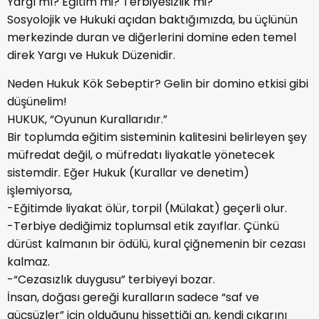
Yargı mı? Eğitim mi? Terbiyesizlik mi?
Sosyolojik ve Hukuki açıdan baktığımızda, bu üçlünün
merkezinde duran ve diğerlerini domine eden temel
direk Yargı ve Hukuk Düzenidir.
Neden Hukuk Kök Sebeptir? Gelin bir domino etkisi gibi
düşünelim!
HUKUK, “Oyunun Kurallarıdır.”
Bir toplumda eğitim sisteminin kalitesini belirleyen şey
müfredat değil, o müfredatı liyakatle yönetecek
sistemdir. Eğer Hukuk (Kurallar ve denetim)
işlemiyorsa,
-Eğitimde liyakat ölür, torpil (Mülakat) geçerli olur.
-Terbiye dediğimiz toplumsal etik zayıflar. Çünkü
dürüst kalmanın bir ödülü, kural çiğnemenin bir cezası
kalmaz.
-“Cezasızlık duygusu” terbiyeyi bozar.
İnsan, doğası gereği kuralların sadece “saf ve
güçsüzler” için olduğunu hissettiği an, kendi çıkarını