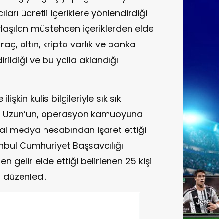
ları ücretli içeriklere yönlendirdiği
paylaşılan müstehcen içeriklerden elde
raç, altın, kripto varlık ve banka
rildiği ve bu yolla aklandığı
işkin kulis bilgileriyle sık sık
t Uzun’un, operasyon kamuoyuna
l medya hesabından işaret ettiği
bul Cumhuriyet Başsavcılığı
 gelir elde ettiği belirlenen 25 kişi
 düzenledi.