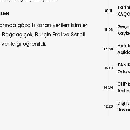
Tarih
01:11
MLER
KAÇO
Aksel
nda gözaltı kararı verilen isimler
Geçm
Deste
11:03
Kaybe
m Bağdaçiçek, Burçin Erol ve Serpil
verildiği öğrenildi.
Haluk
15:39
Açıkl
Kalem
TANI
15:01
Odası
CHP İ
14:34
Ardın
Gümr
DİŞHE
12:28
Unvan
Bakan