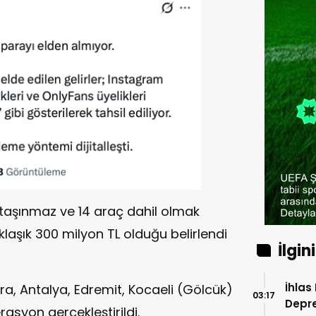
0 taşınmaz ve 14 araç dahil olmak
laşık 300 milyon TL olduğu belirlendi
İlgin
İhla
ra, Antalya, Edremit, Kocaeli (Gölcük)
03:17
Depre
syon gerçekleştirildi.