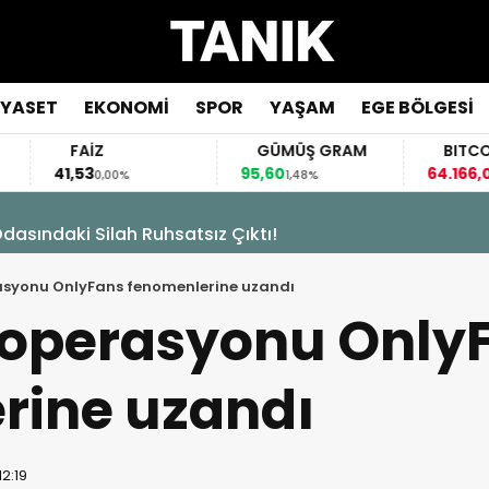
İYASET
EKONOMİ
SPOR
YAŞAM
EGE BÖLGESİ
FAİZ
GÜMÜŞ GRAM
BITCOIN
,53
95,60
64.166,00
0,00%
1,48%
-0,35%
asındaki Silah Ruhsatsız Çıktı!
asyonu OnlyFans fenomenlerine uzandı
 operasyonu Only
rine uzandı
12:19