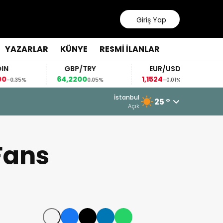
Giriş Yap
YAZARLAR
KÜNYE
RESMİ İLANLAR
GBP/TRY
EUR/USD
BREN
64,2200
1,1524
83,73
0,05%
-0,01%
1,
İstanbul
25 °
Açık
Fans