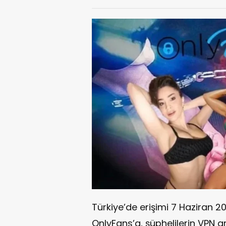
Türkiye’de erişimi 7 Haziran 
OnlyFans’a, şüphelilerin VPN ar