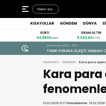
Haber ara...
KISAYOLLAR
GÜNDEM
DÜNYA
S
EURO
GRAM ALTIN
54,9926
6.540,52
41
3%
0,09%
0,74%
25 Haziran 2026 - 15:01
TANIK EVRAKA ULAŞTI: Makam Od
ANASAYFA
GÜNDEM
Kara para oper
Kara para
fenomenle
13.02.2026 12:17
Güncellenme :
13.02.2026 