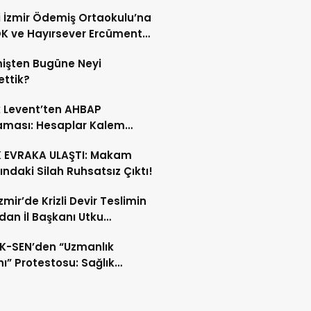
i İzmir Ödemiş Ortaokulu’na
K ve Hayırsever Ercüment
’den Anlamlı Kütüphane
işten Bugüne Neyi
ği
ttik?
 Levent’ten AHBAP
aması: Hesaplar Kalem
 Paylaşılacak
K EVRAKA ULAŞTI: Makam
ndaki Silah Ruhsatsız Çıktı!
zmir’de Krizli Devir Teslimin
dan İl Başkanı Utku
ükçü TANIK’a Konuştu
K-SEN’den “Uzmanlık
ı” Protestosu: Sağlık
lığı’na Yürüyüş Kararı