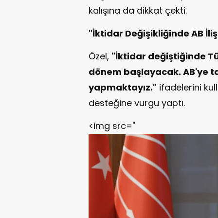
kalışına da dikkat çekti.
"İktidar Değişikliğinde AB İliş
Özel,
"İktidar değiştiğinde Tü
dönem başlayacak. AB'ye t
yapmaktayız."
ifadelerini ku
desteğine vurgu yaptı.
<img src="