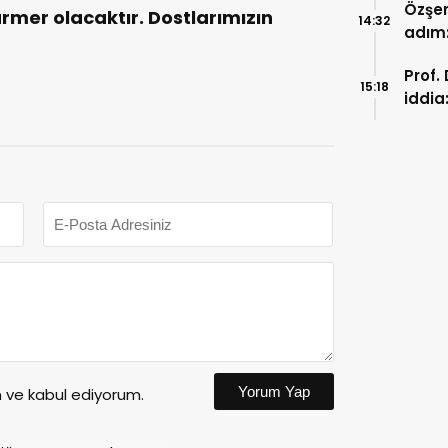
Özşen
mer olacaktır. Dostlarımızın
14:32
adım:
başla
Prof.
15:18
iddia
merk
Yorum Yap
ve kabul ediyorum.