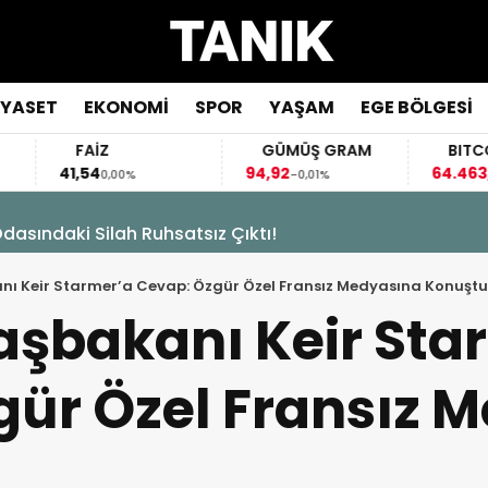
İYASET
EKONOMİ
SPOR
YAŞAM
EGE BÖLGESİ
FAİZ
GÜMÜŞ GRAM
BITCOIN
41,54
94,92
64.463,00
0,00%
-0,01%
-0,50
asındaki Silah Ruhsatsız Çıktı!
anı Keir Starmer’a Cevap: Özgür Özel Fransız Medyasına Konuştu
Başbakanı Keir Sta
gür Özel Fransız 