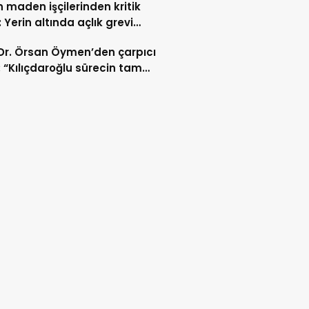
 maden işçilerinden kritik
 Yerin altında açlık grevi
dı
 Dr. Örsan Öymen’den çarpıcı
: “Kılıçdaroğlu sürecin tam
ezinde”