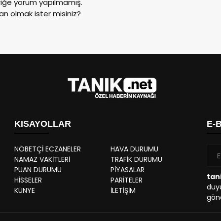
riğe yorum yapılmamış.
an olmak ister misiniz?
KISAYOLLAR
E-
NÖBETÇİ ECZANELER
HAVA DURUMU
NAMAZ VAKİTLERİ
TRAFİK DURUMU
PUAN DURUMU
PİYASALAR
tan
HİSSELER
PARİTELER
duyu
KÜNYE
İLETİŞİM
gönd