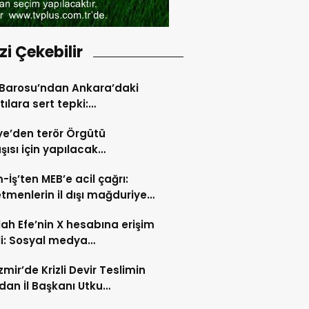
izi Çekebilir
 Barosu’ndan Ankara’daki
tılara sert tepki:
unmayı susturamazsınız”
ye’den terör Örgütü
şısı için yapılacak
lere tepki çığ gibi: 112
m-İş’ten MEB’e acil çağrı:
en ortak deklarasyon
tmenlerin il dışı mağduriyeti
lsin, ikinci hak tanınsın”
lah Efe’nin X hesabına erişim
i: Sosyal medya
üründe yeni perde
zmir’de Krizli Devir Teslimin
dan İl Başkanı Utku
ükçü TANIK’a Konuştu