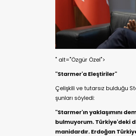
" alt="Özgür Özel">
"Starmer'a Eleştiriler"
Çelişkili ve tutarsız bulduğu 
şunları söyledi:
"Starmer'ın yaklaşımını de
bulmuyorum. Türkiye'deki da
manidardır. Erdoğan Türkiye