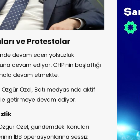
arı ve Protestolar
i'nde devam eden yolsuzluk
na devam ediyor. CHP'nin başlattığı
e hala devam etmekte.
 Özgür Özel, Batı medyasında aktif
dile getirmeye devam ediyor.
zlik
zgür Özel, gündemdeki konuları
rinin İBB operasyonlarına sessiz