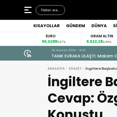
Haber ara...
KISAYOLLAR
GÜNDEM
DÜNYA
S
EURO
GRAM ALTIN
55,0298
6.522,28
,03%
0,07%
0,40%
25 Haziran 2026 - 15:01
TANIK EVRAKA ULAŞTI: Makam Od
ANASAYFA
SİYASET
İngiltere Başbak
İngiltere 
Cevap: Öz
Konuştu