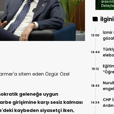
İlgin
İzmir
13:00
gözal
“Sav
Türki
14:44
eleba
miting
Eğiti
İsimd
19:12
“Öğre
Starmer'a sitem eden Özgür Özel
gideri
Nurul
18:43
engel
mokratik geleneğe uygun
sans
CHP İ
rbe girişimine karşı sesiz kalması
14:34
Ardın
'deki kaybeden siyasetçi iken,
Gümr