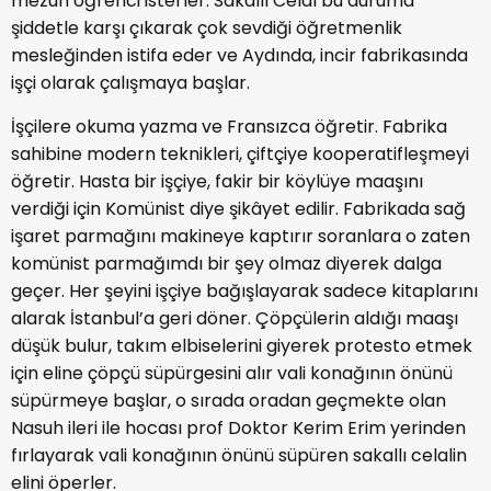
mezun öğrenci isterler. Sakallı Celal bu duruma
şiddetle karşı çıkarak çok sevdiği öğretmenlik
mesleğinden istifa eder ve Aydında, incir fabrikasında
işçi olarak çalışmaya başlar.
İşçilere okuma yazma ve Fransızca öğretir. Fabrika
sahibine modern teknikleri, çiftçiye kooperatifleşmeyi
öğretir. Hasta bir işçiye, fakir bir köylüye maaşını
verdiği için Komünist diye şikâyet edilir. Fabrikada sağ
işaret parmağını makineye kaptırır soranlara o zaten
komünist parmağımdı bir şey olmaz diyerek dalga
geçer. Her şeyini işçiye bağışlayarak sadece kitaplarını
alarak İstanbul’a geri döner. Çöpçülerin aldığı maaşı
düşük bulur, takım elbiselerini giyerek protesto etmek
için eline çöpçü süpürgesini alır vali konağının önünü
süpürmeye başlar, o sırada oradan geçmekte olan
Nasuh ileri ile hocası prof Doktor Kerim Erim yerinden
fırlayarak vali konağının önünü süpüren sakallı celalin
elini öperler.