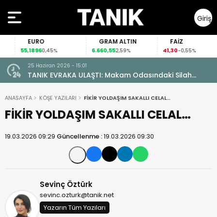
Giriş
Yap
EURO
GRAM ALTIN
FAİZ
55,1896
6.660,55
41,30
0,45%
2,59%
-0,55%
25 Haziran 2026 - 15:01
TANIK EVRAKA ULAŞTI: Makam Odasındaki Silah
Ruhsatsız Çıktı!
ANASAYFA
KÖŞE YAZILARI
FİKİR YOLDAŞIM SAKALLI CELAL…
FİKİR YOLDAŞIM SAKALLI CELAL…
19.03.2026 09:29
Güncellenme :
19.03.2026 09:30
Sevinç Öztürk
sevinc.ozturk@tanik.net
Yazarın Tüm Yazıları