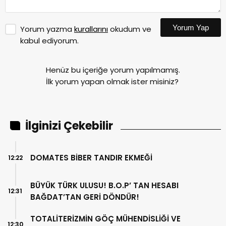
Yorum Yap
Yorum yazma
kurallarını
okudum ve
kabul ediyorum.
Henüz bu içeriğe yorum yapılmamış.
İlk yorum yapan olmak ister misiniz?
İlginizi Çekebilir
DOMATES BİBER TANDIR EKMEĞİ
12:22
BÜYÜK TÜRK ULUSU! B.O.P’ TAN HESABI
12:31
BAĞDAT’TAN GERİ DÖNDÜR!
TOTALİTERİZMİN GÖÇ MÜHENDİSLİĞİ VE
12:30