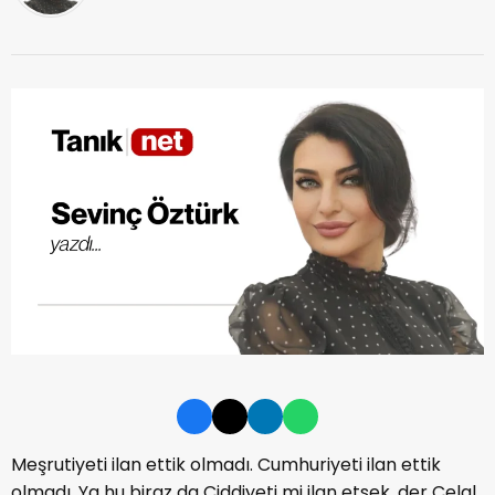
Meşrutiyeti ilan ettik olmadı. Cumhuriyeti ilan ettik
olmadı. Ya hu biraz da Ciddiyeti mi ilan etsek, der Celal