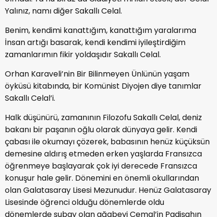
Yalınız, namı diğer Sakallı Celal.
Benim, kendimi kanattığım, kanattığım yaralarıma
İnsan artığı basarak, kendi kendimi iyileştirdiğim
zamanlarımın fikir yoldaşıdır Sakallı Celal.
Orhan Karaveli’nin Bir Bilinmeyen Ünlünün yaşam
öyküsü kitabında, bir Komünist Diyojen diye tanımlar
Sakallı Celal’i.
Halk düşünürü, zamanının Filozofu Sakallı Celal, deniz
bakanı bir paşanın oğlu olarak dünyaya gelir. Kendi
çabası ile okumayı çözerek, babasının henüz küçüksün
demesine aldırış etmeden erken yaşlarda Fransızca
öğrenmeye başlayarak çok iyi derecede Fransızca
konuşur hale gelir. Dönemini en önemli okullarından
olan Galatasaray Lisesi Mezunudur. Henüz Galatasaray
Lisesinde öğrenci olduğu dönemlerde oldu
dönemlerde subay olan ağabeyi Cemal’in Padişahın