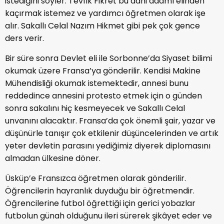
istediğini söyler. Tevfik Fikret bu dahi adamı elinden
kaçırmak istemez ve yardımcı öğretmen olarak işe
alır. Sakallı Celal Nazım Hikmet gibi pek çok gence
ders verir.
Bir süre sonra Devlet eli ile Sorbonne’da Siyaset bilimi
okumak üzere Fransa’ya gönderilir. Kendisi Makine
Mühendisliği okumak istemektedir, annesi bunu
reddedince annesini protesto etmek için o günden
sonra sakalını hiç kesmeyecek ve Sakallı Celal
unvanını alacaktır. Fransa’da çok önemli şair, yazar ve
düşünürle tanışır çok etkilenir düşüncelerinden ve artık
yeter devletin parasını yediğimiz diyerek diplomasını
almadan ülkesine döner.
Üsküp’e Fransızca öğretmen olarak gönderilir.
Öğrencilerin hayranlık duyduğu bir öğretmendir.
Öğrencilerine futbol öğrettiği için gerici yobazlar
futbolun günah olduğunu ileri sürerek şikâyet eder ve