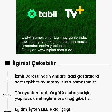
İlginizi Çekebilir
İzmir Barosu’ndan Ankara’daki gözaltılara
13:00
sert tepki: “Savunmayı susturamazsınız”
Türkiye’den terör Örgütü elebaşısı için
14:44
yapılacak mitinglere tepki çığ gibi: 112
İsimden ortak deklarasyon
Eğitim-İş’ten MEB’e acil çağrı: