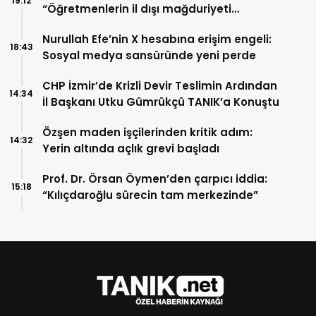
19:12
“Öğretmenlerin il dışı mağduriyeti
giderilsin, ikinci hak tanınsın”
Nurullah Efe’nin X hesabına erişim engeli:
18:43
Sosyal medya sansüründe yeni perde
CHP İzmir’de Krizli Devir Teslimin Ardından
14:34
İl Başkanı Utku Gümrükçü TANIK’a Konuştu
Özşen maden işçilerinden kritik adım:
14:32
Yerin altında açlık grevi başladı
Prof. Dr. Örsan Öymen’den çarpıcı iddia:
15:18
“Kılıçdaroğlu sürecin tam merkezinde”