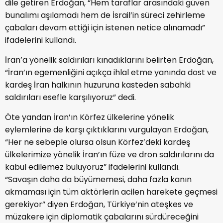
dile getiren Erdoğan, “Hem taraflar arasındaki güven
bunalımı aşılamadı hem de İsrail’in süreci zehirleme
çabaları devam ettiği için istenen netice alınamadı”
ifadelerini kullandı.
İran’a yönelik saldırıları kınadıklarını belirten Erdoğan,
“İran’ın egemenliğini açıkça ihlal etme yanında dost ve
kardeş İran halkının huzuruna kasteden sabahki
saldırıları esefle karşılıyoruz” dedi.
Öte yandan İran’ın Körfez ülkelerine yönelik
eylemlerine de karşı çıktıklarını vurgulayan Erdoğan,
“Her ne sebeple olursa olsun Körfez’deki kardeş
ülkelerimize yönelik İran’ın füze ve dron saldırılarını da
kabul edilemez buluyoruz” ifadelerini kullandı.
“Savaşın daha da büyümemesi, daha fazla kanın
akmaması için tüm aktörlerin acilen harekete geçmesi
gerekiyor” diyen Erdoğan, Türkiye’nin ateşkes ve
müzakere için diplomatik çabalarını sürdüreceğini