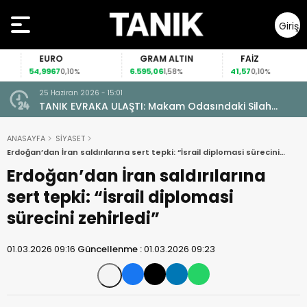
Giriş
Yap
EURO
GRAM ALTIN
FAİZ
54,9967
6.595,06
41,57
0,10%
1,58%
0,10%
25 Haziran 2026 - 15:01
TANIK EVRAKA ULAŞTI: Makam Odasındaki Silah
Ruhsatsız Çıktı!
ANASAYFA
SİYASET
Erdoğan’dan İran saldırılarına sert tepki: “İsrail diplomasi sürecini
zehirledi”
Erdoğan’dan İran saldırılarına
sert tepki: “İsrail diplomasi
sürecini zehirledi”
01.03.2026 09:16
Güncellenme :
01.03.2026 09:23