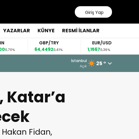
Giriş Yap
YAZARLAR
KÜNYE
RESMİ İLANLAR
GBP/TRY
EUR/USD
BREN
64,4492
1,1567
82,63
0,41%
0,36%
0
İstanbul
25 °
Açık
, Katar’a
ecek
ı Hakan Fidan,