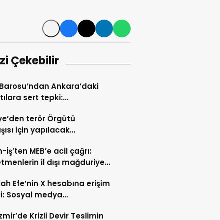
izi Çekebilir
 Barosu’ndan Ankara’daki
tılara sert tepki:
unmayı susturamazsınız”
ye’den terör Örgütü
şısı için yapılacak
lere tepki çığ gibi: 112
m-İş’ten MEB’e acil çağrı:
en ortak deklarasyon
tmenlerin il dışı mağduriyeti
lsin, ikinci hak tanınsın”
lah Efe’nin X hesabına erişim
i: Sosyal medya
üründe yeni perde
zmir’de Krizli Devir Teslimin