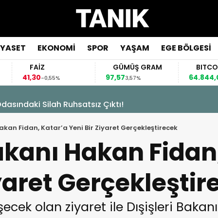
İYASET
EKONOMİ
SPOR
YAŞAM
EGE BÖLGESİ
FAİZ
GÜMÜŞ GRAM
BITCOIN
1,30
97,57
64.844,00
-0,55%
3,57%
0,70%
asındaki Silah Ruhsatsız Çıktı!
Hakan Fidan, Katar’a Yeni Bir Ziyaret Gerçekleştirecek
Bakanı Hakan Fidan
iyaret Gerçekleştir
ecek olan ziyaret ile Dışişleri Bakan