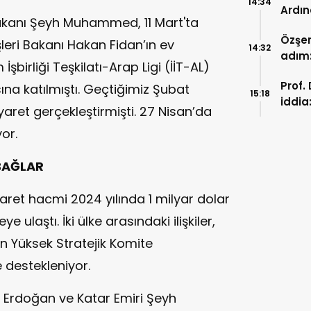
14:34
Ardın
Bakanı Şeyh Muhammed, 11 Mart'ta
Gümr
Özşen
işleri Bakanı Hakan Fidan’ın ev
14:32
adım:
şbirliği Teşkilatı-Arap Ligi (İİT-AL)
başla
Prof.
a katılmıştı. Geçtiğimiz Şubat
15:18
iddia
iyaret gerçekleştirmişti. 27 Nisan’da
merk
or.
 BAĞLAR
caret hacmi 2024 yılında 1 milyar dolar
e ulaştı. İki ülke arasındaki ilişkiler,
n Yüksek Stratejik Komite
e destekleniyor.
Erdoğan ve Katar Emiri Şeyh