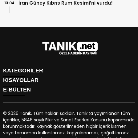
İran Güney Kıbrıs Rum Kesimi’ni vurdu!
13:04
KATEGORİLER
KISAYOLLAR
GÜNDEM
E-BÜLTEN
EKONOMİ
NÖBETÇİ ECZANELER
SPOR
HAVA DURUMU
DÜNYA
NAMAZ VAKİTLERİ
SİYASET
© 2026 Tanık. Tüm hakları saklıdır. Tanık’ta yayımlanan tüm
TRAFİK DURUMU
YAŞAM
içerikler, 5846 sayılı Fikir ve Sanat Eserleri Kanunu kapsamında
PUAN DURUMU
tanik.net
e-bültenine abone olarak, tarafınıza haber, duyuru
BİYOGRAFİLER
korunmaktadır. Kaynak gösterilmeden hiçbir içerik kısmen
PİYASALAR
ve kampanya içerikli e-postaların gönderilmesini kabul etmiş
EGE BÖLGESİ
veya tamamen kullanılamaz, kopyalanamaz, çoğaltılamaz
HİSSELER
olursunuz.