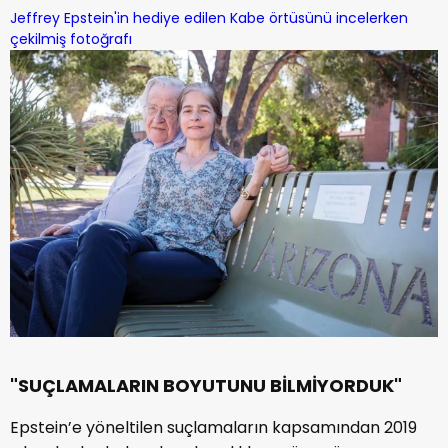
Jeffrey Epstein'in hediye edilen Kabe örtüsünü incelerken
çekilmiş fotoğrafı
"SUÇLAMALARIN BOYUTUNU BİLMİYORDUK"
Epstein’e yöneltilen suçlamaların kapsamından 2019