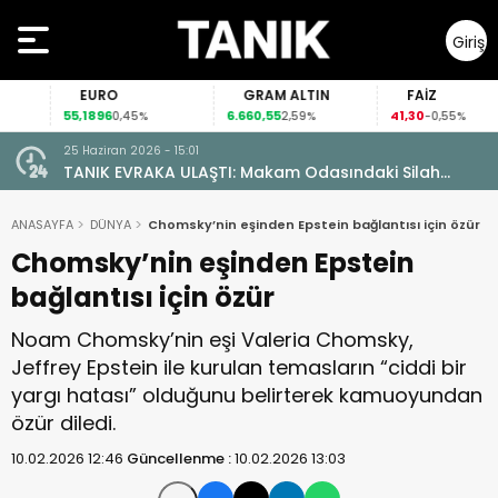
Giriş
Yap
EURO
GRAM ALTIN
FAİZ
55,1896
6.660,55
41,30
0,45%
2,59%
-0,55%
25 Haziran 2026 - 15:01
TANIK EVRAKA ULAŞTI: Makam Odasındaki Silah
Ruhsatsız Çıktı!
ANASAYFA
DÜNYA
Chomsky’nin eşinden Epstein bağlantısı için özür
Chomsky’nin eşinden Epstein
bağlantısı için özür
Noam Chomsky’nin eşi Valeria Chomsky,
Jeffrey Epstein ile kurulan temasların “ciddi bir
yargı hatası” olduğunu belirterek kamuoyundan
özür diledi.
10.02.2026 12:46
Güncellenme :
10.02.2026 13:03