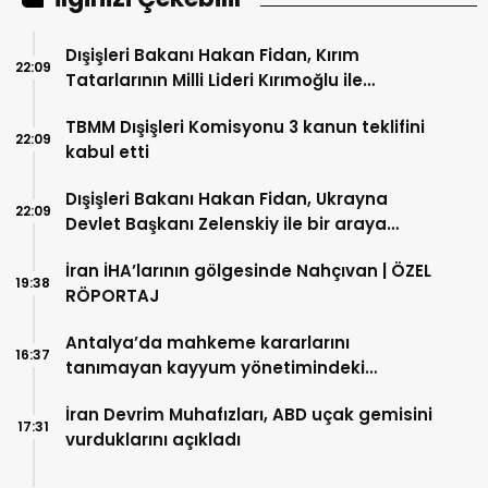
Dışişleri Bakanı Hakan Fidan, Kırım
22:09
Tatarlarının Milli Lideri Kırımoğlu ile
görüştü
TBMM Dışişleri Komisyonu 3 kanun teklifini
22:09
kabul etti
Dışişleri Bakanı Hakan Fidan, Ukrayna
22:09
Devlet Başkanı Zelenskiy ile bir araya
geldi
İran İHA’larının gölgesinde Nahçıvan | ÖZEL
19:38
RÖPORTAJ
Antalya’da mahkeme kararlarını
16:37
tanımayan kayyum yönetimindeki
barınakta bir tekne daha battı
İran Devrim Muhafızları, ABD uçak gemisini
17:31
vurduklarını açıkladı