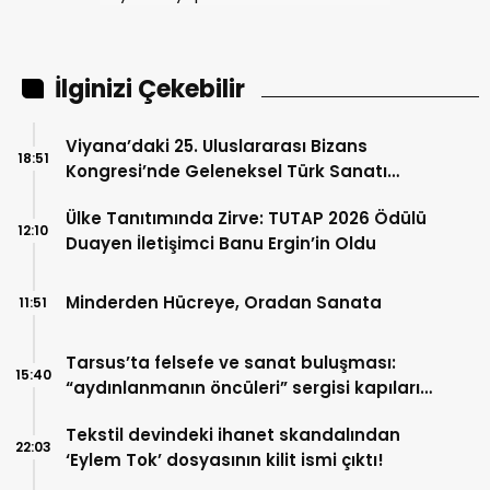
İlginizi Çekebilir
Viyana’daki 25. Uluslararası Bizans
18:51
Kongresi’nde Geleneksel Türk Sanatı
Rüzgarı: Sultan Nagihan Öyekçin Ebru
Ülke Tanıtımında Zirve: TUTAP 2026 Ödülü
Sanatıyla Ülkemizi Temsil Ediyor
12:10
Duayen İletişimci Banu Ergin’in Oldu
Minderden Hücreye, Oradan Sanata
11:51
Tarsus’ta felsefe ve sanat buluşması:
15:40
“aydınlanmanın öncüleri” sergisi kapılarını
açıyor
Tekstil devindeki ihanet skandalından
22:03
‘Eylem Tok’ dosyasının kilit ismi çıktı!