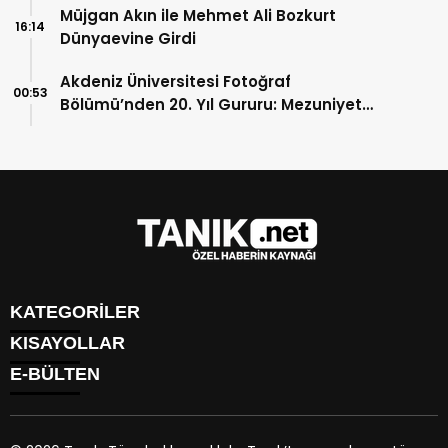
Müjgan Akın ile Mehmet Ali Bozkurt
16:14
Dünyaevine Girdi
Akdeniz Üniversitesi Fotoğraf
00:53
Bölümü’nden 20. Yıl Gururu: Mezuniyet
Sergisi Kapılarını Açtı
KATEGORİLER
KISAYOLLAR
GÜNDEM
E-BÜLTEN
EKONOMİ
NÖBETÇİ ECZANELER
SPOR
HAVA DURUMU
DÜNYA
NAMAZ VAKİTLERİ
SİYASET