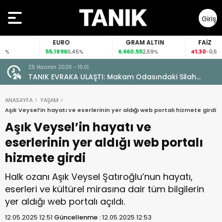
Giriş
Yap
EURO
GRAM ALTIN
FAİZ
55,1896
6.660,55
41,30
0,45%
2,59%
-0,55%
25 Haziran 2026 - 15:01
TANIK EVRAKA ULAŞTI: Makam Odasındaki Silah
Ruhsatsız Çıktı!
ANASAYFA
YAŞAM
Aşık Veysel’in hayatı ve eserlerinin yer aldığı web portalı hizmete girdi
Aşık Veysel’in hayatı ve
eserlerinin yer aldığı web portalı
hizmete girdi
Halk ozanı Aşık Veysel Şatıroğlu’nun hayatı,
eserleri ve kültürel mirasına dair tüm bilgilerin
yer aldığı web portalı açıldı.
12.05.2025 12:51
Güncellenme :
12.05.2025 12:53