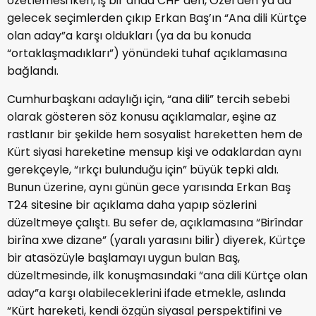
özetlemesi iken, iş bir anda CHP’den, Özel’den ya da
gelecek seçimlerden çıkıp Erkan Baş’ın “Ana dili Kürtçe
olan aday”a karşı oldukları (ya da bu konuda
“ortaklaşmadıkları”) yönündeki tuhaf açıklamasına
bağlandı.
Cumhurbaşkanı adaylığı için, “ana dili” tercih sebebi
olarak gösteren söz konusu açıklamalar, eşine az
rastlanır bir şekilde hem sosyalist hareketten hem de
Kürt siyasi hareketine mensup kişi ve odaklardan aynı
gerekçeyle, “ırkçı bulunduğu için” büyük tepki aldı.
Bunun üzerine, aynı günün gece yarısında Erkan Baş
T24 sitesine bir açıklama daha yapıp sözlerini
düzeltmeye çalıştı. Bu sefer de, açıklamasına “Birîndar
birîna xwe dizane” (yaralı yarasını bilir) diyerek, Kürtçe
bir atasözüyle başlamayı uygun bulan Baş,
düzeltmesinde, ilk konuşmasındaki “ana dili Kürtçe olan
aday”a karşı olabileceklerini ifade etmekle, aslında
“Kürt hareketi, kendi özgün siyasal perspektifini ve