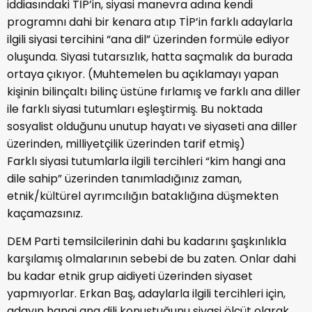
iddiasındaki TİP’in, siyasi manevra adına kendi
programnı dahi bir kenara atıp TİP’in farklı adaylarla
ilgili siyasi tercihini “ana dil” üzerinden formüle ediyor
oluşunda. Siyasi tutarsızlık, hatta saçmalık da burada
ortaya çıkıyor. (Muhtemelen bu açıklamayı yapan
kişinin bilinçaltı bilinç üstüne fırlamış ve farklı ana diller
ile farklı siyasi tutumları eşleştirmiş. Bu noktada
sosyalist olduğunu unutup hayatı ve siyaseti ana diller
üzerinden, milliyetçilik üzerinden tarif etmiş)
Farklı siyasi tutumlarla ilgili tercihleri “kim hangi ana
dile sahip” üzerinden tanımladığınız zaman,
etnik/kültürel ayrımcılığın bataklığına düşmekten
kaçamazsınız.
DEM Parti temsilcilerinin dahi bu kadarını şaşkınlıkla
karşılamış olmalarının sebebi de bu zaten. Onlar dahi
bu kadar etnik grup aidiyeti üzerinden siyaset
yapmıyorlar. Erkan Baş, adaylarla ilgili tercihleri için,
adayın hangi ana dili konuştuğunu siyasi ölçüt olarak