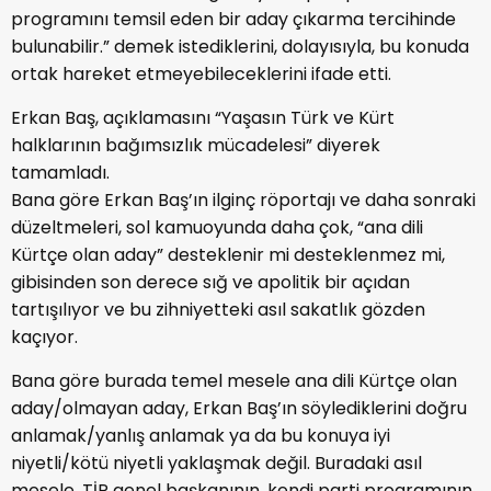
programını temsil eden bir aday çıkarma tercihinde
bulunabilir.” demek istediklerini, dolayısıyla, bu konuda
ortak hareket etmeyebileceklerini ifade etti.
Erkan Baş, açıklamasını “Yaşasın Türk ve Kürt
halklarının bağımsızlık mücadelesi” diyerek
tamamladı.
Bana göre Erkan Baş’ın ilginç röportajı ve daha sonraki
düzeltmeleri, sol kamuoyunda daha çok, “ana dili
Kürtçe olan aday” desteklenir mi desteklenmez mi,
gibisinden son derece sığ ve apolitik bir açıdan
tartışılıyor ve bu zihniyetteki asıl sakatlık gözden
kaçıyor.
Bana göre burada temel mesele ana dili Kürtçe olan
aday/olmayan aday, Erkan Baş’ın söylediklerini doğru
anlamak/yanlış anlamak ya da bu konuya iyi
niyetli/kötü niyetli yaklaşmak değil. Buradaki asıl
mesele, TİP genel başkanının, kendi parti programının