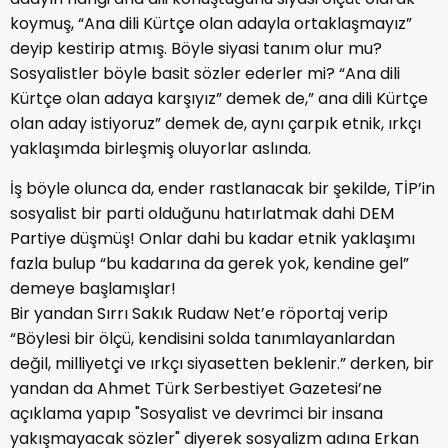
koymuş, “Ana dili Kürtçe olan adayla ortaklaşmayız”
deyip kestirip atmış. Böyle siyasi tanım olur mu?
Sosyalistler böyle basit sözler ederler mi? “Ana dili
Kürtçe olan adaya karşıyız” demek de,” ana dili Kürtçe
olan aday istiyoruz” demek de, aynı çarpık etnik, ırkçı
yaklaşımda birleşmiş oluyorlar aslında.
İş böyle olunca da, ender rastlanacak bir şekilde, TİP’in
sosyalist bir parti olduğunu hatırlatmak dahi DEM
Partiye düşmüş! Onlar dahi bu kadar etnik yaklaşımı
fazla bulup “bu kadarına da gerek yok, kendine gel”
demeye başlamışlar!
Bir yandan Sırrı Sakık Rudaw Net’e röportaj verip
“Böylesi bir ölçü, kendisini solda tanımlayanlardan
değil, milliyetçi ve ırkçı siyasetten beklenir.” derken, bir
yandan da Ahmet Türk Serbestiyet Gazetesi’ne
açıklama yapıp "Sosyalist ve devrimci bir insana
yakışmayacak sözler" diyerek sosyalizm adına Erkan