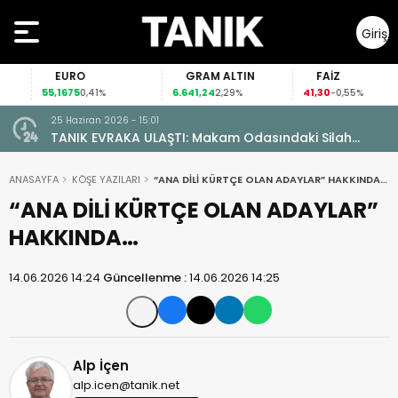
Giriş
Yap
EURO
GRAM ALTIN
FAİZ
55,1675
6.641,24
41,30
0,41%
2,29%
-0,55%
25 Haziran 2026 - 15:01
TANIK EVRAKA ULAŞTI: Makam Odasındaki Silah
Ruhsatsız Çıktı!
ANASAYFA
KÖŞE YAZILARI
“ANA DİLİ KÜRTÇE OLAN ADAYLAR” HAKKINDA…
“ANA DİLİ KÜRTÇE OLAN ADAYLAR”
HAKKINDA…
14.06.2026 14:24
Güncellenme :
14.06.2026 14:25
Alp İçen
alp.icen@tanik.net