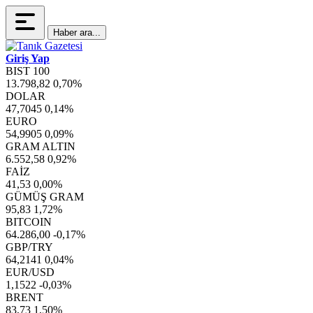
Haber ara...
Giriş Yap
BIST 100
13.798,82
0,70%
DOLAR
47,7045
0,14%
EURO
54,9905
0,09%
GRAM ALTIN
6.552,58
0,92%
FAİZ
41,53
0,00%
GÜMÜŞ GRAM
95,83
1,72%
BITCOIN
64.286,00
-0,17%
GBP/TRY
64,2141
0,04%
EUR/USD
1,1522
-0,03%
BRENT
83,73
1,50%