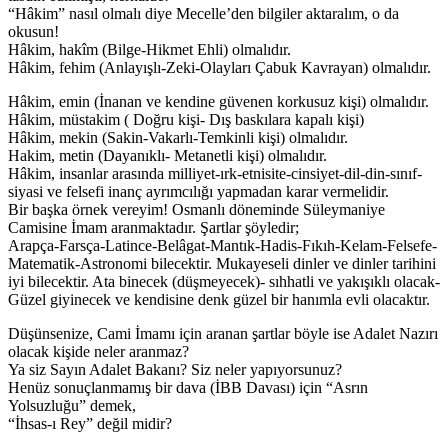
“Hâkim” nasıl olmalı diye Mecelle’den bilgiler aktaralım, o da
okusun!
Hâkim, hakîm (Bilge-Hikmet Ehli) olmalıdır.
Hâkim, fehim (Anlayışlı-Zeki-Olayları Çabuk Kavrayan) olmalıdır.
Hâkim, emin (İnanan ve kendine güvenen korkusuz kişi) olmalıdır.
Hâkim, müstakim ( Doğru kişi- Dış baskılara kapalı kişi)
Hâkim, mekin (Sakin-Vakarlı-Temkinli kişi) olmalıdır.
Hakim, metin (Dayanıklı- Metanetli kişi) olmalıdır.
Hâkim, insanlar arasında milliyet-ırk-etnisite-cinsiyet-dil-din-sınıf-
siyasi ve felsefi inanç ayrımcılığı yapmadan karar vermelidir.
Bir başka örnek vereyim! Osmanlı döneminde Süleymaniye
Camisine İmam aranmaktadır. Şartlar şöyledir;
Arapça-Farsça-Latince-Belâgat-Mantık-Hadis-Fıkıh-Kelam-Felsefe-
Matematik-Astronomi bilecektir. Mukayeseli dinler ve dinler tarihini
iyi bilecektir. Ata binecek (düşmeyecek)- sıhhatli ve yakışıklı olacak-
Güzel giyinecek ve kendisine denk güzel bir hanımla evli olacaktır.
Düşünsenize, Cami İmamı için aranan şartlar böyle ise Adalet Nazırı
olacak kişide neler aranmaz?
Ya siz Sayın Adalet Bakanı? Siz neler yapıyorsunuz?
Henüz sonuçlanmamış bir dava (İBB Davası) için “Asrın
Yolsuzluğu” demek,
“İhsas-ı Rey” değil midir?