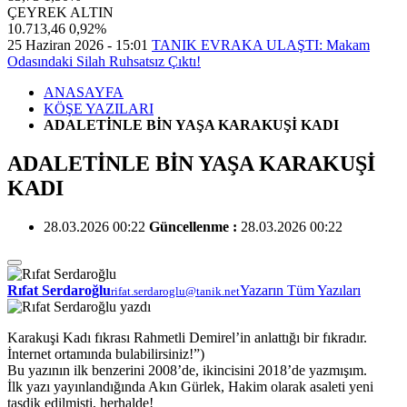
ÇEYREK ALTIN
10.713,46
0,92%
25 Haziran 2026 - 15:01
TANIK EVRAKA ULAŞTI: Makam
Odasındaki Silah Ruhsatsız Çıktı!
ANASAYFA
KÖŞE YAZILARI
ADALETİNLE BİN YAŞA KARAKUŞİ KADI
ADALETİNLE BİN YAŞA KARAKUŞİ
KADI
28.03.2026 00:22
Güncellenme :
28.03.2026 00:22
Rıfat Serdaroğlu
Yazarın Tüm Yazıları
rifat.serdaroglu@tanik.net
Karakuşi Kadı fıkrası Rahmetli Demirel’in anlattığı bir fıkradır.
İnternet ortamında bulabilirsiniz!”)
Bu yazının ilk benzerini 2008’de, ikincisini 2018’de yazmışım.
İlk yazı yayınlandığında Akın Gürlek, Hakim olarak asaleti yeni
tasdik edilmişti, herhalde!