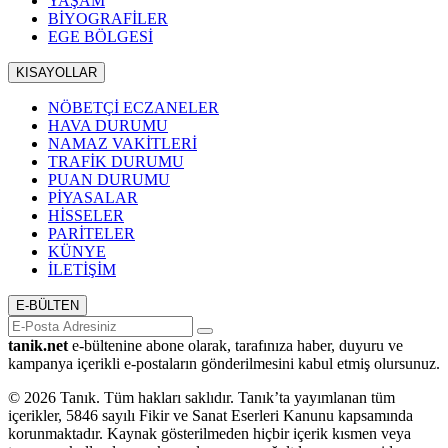
YAŞAM
BİYOGRAFİLER
EGE BÖLGESİ
KISAYOLLAR
NÖBETÇİ ECZANELER
HAVA DURUMU
NAMAZ VAKİTLERİ
TRAFİK DURUMU
PUAN DURUMU
PİYASALAR
HİSSELER
PARİTELER
KÜNYE
İLETİŞİM
E-BÜLTEN
tanik.net
e-bültenine abone olarak, tarafınıza haber, duyuru ve
kampanya içerikli e-postaların gönderilmesini kabul etmiş olursunuz.
© 2026 Tanık. Tüm hakları saklıdır. Tanık’ta yayımlanan tüm
içerikler, 5846 sayılı Fikir ve Sanat Eserleri Kanunu kapsamında
korunmaktadır. Kaynak gösterilmeden hiçbir içerik kısmen veya