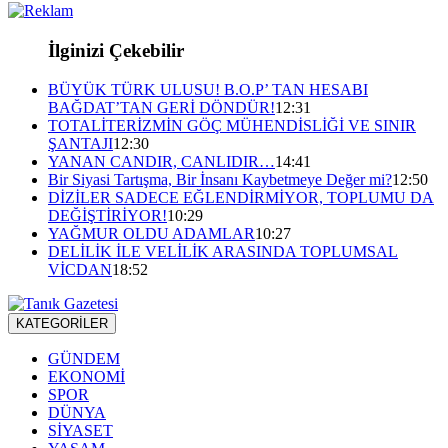
İlginizi Çekebilir
BÜYÜK TÜRK ULUSU! B.O.P’ TAN HESABI
BAĞDAT’TAN GERİ DÖNDÜR!
12:31
TOTALİTERİZMİN GÖÇ MÜHENDİSLİĞİ VE SINIR
ŞANTAJI
12:30
YANAN CANDIR, CANLIDIR…
14:41
Bir Siyasi Tartışma, Bir İnsanı Kaybetmeye Değer mi?
12:50
DİZİLER SADECE EĞLENDİRMİYOR, TOPLUMU DA
DEĞİŞTİRİYOR!
10:29
YAĞMUR OLDU ADAMLAR
10:27
DELİLİK İLE VELİLİK ARASINDA TOPLUMSAL
VİCDAN
18:52
KATEGORİLER
GÜNDEM
EKONOMİ
SPOR
DÜNYA
SİYASET