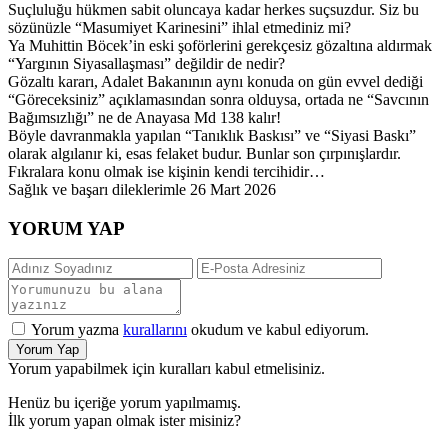
Suçluluğu hükmen sabit oluncaya kadar herkes suçsuzdur. Siz bu
sözünüzle “Masumiyet Karinesini” ihlal etmediniz mi?
Ya Muhittin Böcek’in eski şoförlerini gerekçesiz gözaltına aldırmak
“Yargının Siyasallaşması” değildir de nedir?
Gözaltı kararı, Adalet Bakanının aynı konuda on gün evvel dediği
“Göreceksiniz” açıklamasından sonra olduysa, ortada ne “Savcının
Bağımsızlığı” ne de Anayasa Md 138 kalır!
Böyle davranmakla yapılan “Tanıklık Baskısı” ve “Siyasi Baskı”
olarak algılanır ki, esas felaket budur. Bunlar son çırpınışlardır.
Fıkralara konu olmak ise kişinin kendi tercihidir…
Sağlık ve başarı dileklerimle 26 Mart 2026
YORUM YAP
Yorum yazma
kurallarını
okudum ve kabul ediyorum.
Yorum Yap
Yorum yapabilmek için kuralları kabul etmelisiniz.
Henüz bu içeriğe yorum yapılmamış.
İlk yorum yapan olmak ister misiniz?