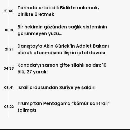
Tarımda ortak dil: Birlikte anlamak,
21:40
birlikte üretmek
Bir hekimin gözünden sağlık sisteminin
18:19
görünmeyen yüzü…
Danıştay’a Akın Gürlek’in Adalet Bakanı
21:21
olarak atanmasına ilişkin iptal davası
Kanada’yı sarsan çifte silahlı saldırı: 10
04:33
ölü, 27 yaralı!
İsrail ordusundan Suriye’ye saldırı
03:41
Trump’tan Pentagon’a “kömür santrali”
03:22
talimatı