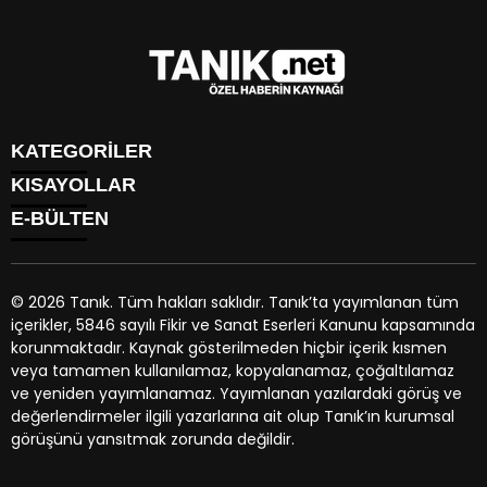
KATEGORİLER
KISAYOLLAR
GÜNDEM
E-BÜLTEN
EKONOMİ
NÖBETÇİ ECZANELER
SPOR
HAVA DURUMU
DÜNYA
NAMAZ VAKİTLERİ
SİYASET
© 2026 Tanık. Tüm hakları saklıdır. Tanık’ta yayımlanan tüm
TRAFİK DURUMU
YAŞAM
içerikler, 5846 sayılı Fikir ve Sanat Eserleri Kanunu kapsamında
PUAN DURUMU
tanik.net
e-bültenine abone olarak, tarafınıza haber, duyuru
BİYOGRAFİLER
korunmaktadır. Kaynak gösterilmeden hiçbir içerik kısmen
PİYASALAR
ve kampanya içerikli e-postaların gönderilmesini kabul etmiş
EGE BÖLGESİ
veya tamamen kullanılamaz, kopyalanamaz, çoğaltılamaz
HİSSELER
olursunuz.
ve yeniden yayımlanamaz. Yayımlanan yazılardaki görüş ve
PARİTELER
değerlendirmeler ilgili yazarlarına ait olup Tanık’ın kurumsal
KÜNYE
görüşünü yansıtmak zorunda değildir.
İLETİŞİM