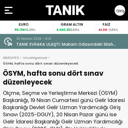
Giriş
Yap
EURO
GRAM ALTIN
FAİZ
55,1581
6.660,55
41,30
0,39%
2,59%
-0,55%
25 Haziran 2026 - 15:01
TANIK EVRAKA ULAŞTI: Makam Odasındaki Silah
Ruhsatsız Çıktı!
ANASAYFA
Uncategorized
ÖSYM, hafta sonu dört sınav düzenleyecek
ÖSYM, hafta sonu dört sınav
düzenleyecek
Ölçme, Seçme ve Yerleştirme Merkezi (ÖSYM)
Başkanlığı, 19 Nisan Cumartesi günü Gelir İdaresi
Başkanlığı Devlet Gelir Uzman Yardımcılığı Giriş
Sınavı (2025-DGUY), 20 Nisan Pazar günü ise
Gelir İdaresi Başkanlığı Gelir Uzman Yardımcılığı